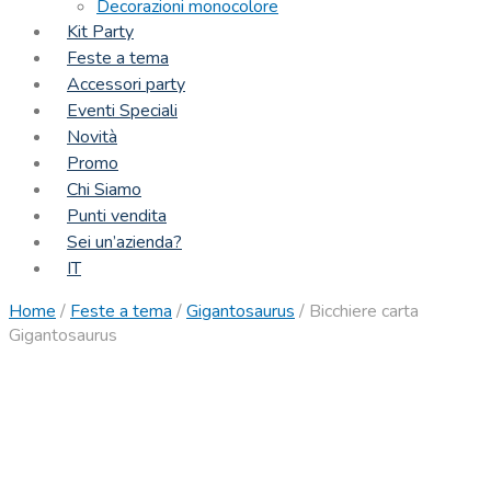
Decorazioni monocolore
Kit Party
Feste a tema
Accessori party
Eventi Speciali
Novità
Promo
Chi Siamo
Punti vendita
Sei un’azienda?
IT
Home
/
Feste a tema
/
Gigantosaurus
/
Bicchiere carta
Gigantosaurus