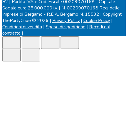
92 | Partita IVA e Cod. Fiscale 00209070168 - Capitale
Sociale euro 25.000.000 i.v. | N. 00209070168 Reg. delle
Imprese di Bergamo - R.E.A. Bergamo N. 15532 | Copyright
ThePartyCube © 2026 |
Privacy Policy
|
Cookie Policy
|
Condizioni di vendita
|
Spese di spedizione
|
Recedi dal
contratto
|