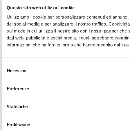
Questo sito web utilizza i cookie
Utilizziamo i cookie per personalizzare contenuti ed annunci, 
dei social media e per analizzare il nostro traffico. Condividi
sul modo in cui utilizza il nostro sito con i nostri partner che 
dati web, pubblicità e social media, i quali potrebbero combin
informazioni che ha fornito loro o che hanno raccolto dal suo u
Selezione
Necessari
del
consenso
Tovaglia plastica Gigantosaurus
6,89
€
Preferenze
Aggiungi al carrello
Statistiche
Profilazione