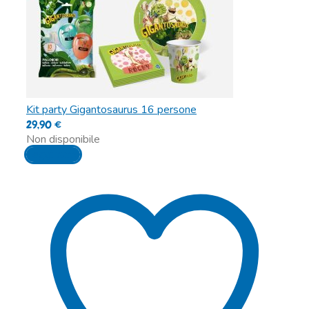
Kit party Gigantosaurus 16 persone
29,90
€
Non disponibile
Leggi tutto