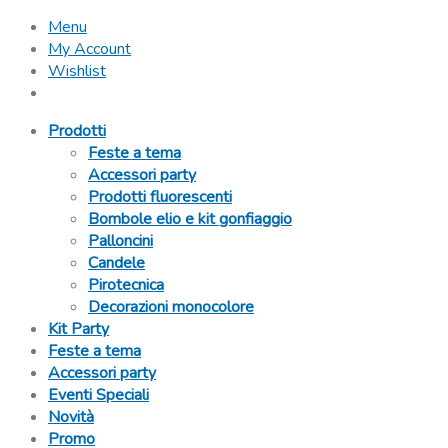
Menu
My Account
Wishlist
Prodotti
Feste a tema
Accessori party
Prodotti fluorescenti
Bombole elio e kit gonfiaggio
Palloncini
Candele
Pirotecnica
Decorazioni monocolore
Kit Party
Feste a tema
Accessori party
Eventi Speciali
Novità
Promo