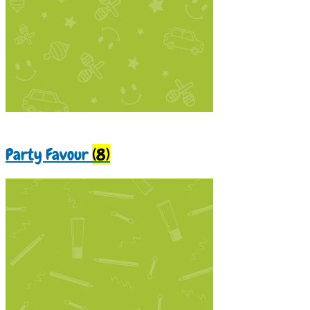
Party Favour
(8)