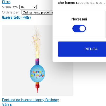
Filtro
che hanno raccolto dal suo uti
Visualizza:
Ordina per :
Selezione
Azzera tutti i filtri
Necessari
del
consenso
RIFIUTA
Fontana da interno Happy Birthday
3,20
€