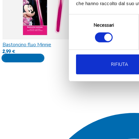
che hanno raccolto dal suo uti
Selezione
Necessari
del
consenso
Bastoncino fluo Minnie
2,99
€
Aggiungi al carrello
RIFIUTA