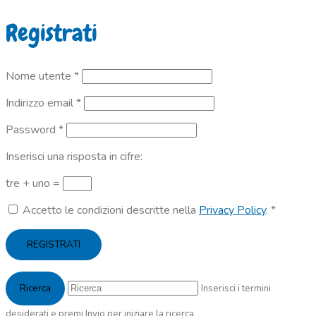
Registrati
Richiesto
Nome utente
*
Richiesto
Indirizzo email
*
Richiesto
Password
*
Inserisci una risposta in cifre:
tre + uno =
Accetto le condizioni descritte nella
Privacy Policy
.
*
REGISTRATI
Inserisci i termini
desiderati e premi Invio per iniziare la ricerca