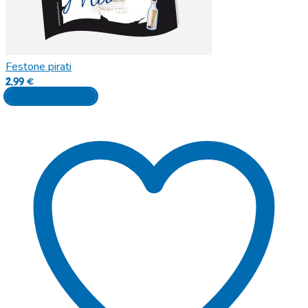
Festone pirati
2,99
€
Aggiungi al carrello