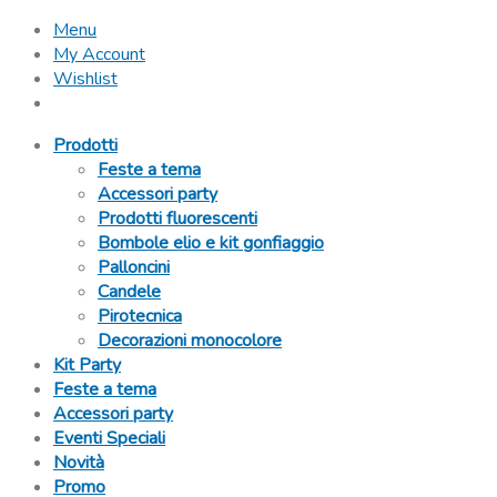
Menu
My Account
Wishlist
Prodotti
Feste a tema
Accessori party
Prodotti fluorescenti
Bombole elio e kit gonfiaggio
Palloncini
Candele
Pirotecnica
Decorazioni monocolore
Kit Party
Feste a tema
Accessori party
Eventi Speciali
Novità
Promo