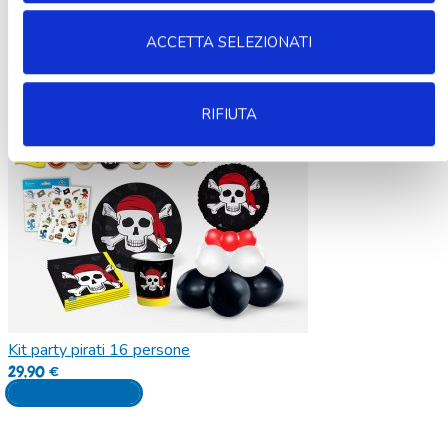
Aggiungi alla lista dei desideri
ACCETTA SELEZIONATI
RIFIUTA
Kit party pirati 16 persone
29,90
€
Aggiungi al carrello