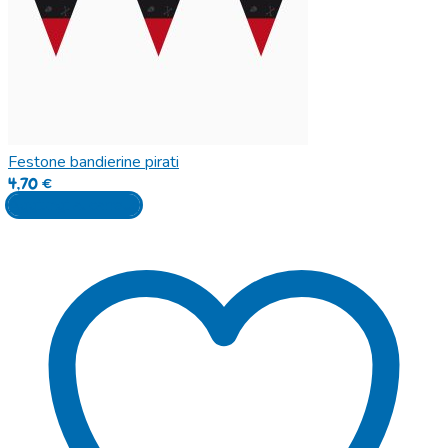
Festone bandierine pirati
4,70
€
Aggiungi al carrello