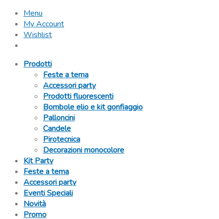
Menu
My Account
Wishlist
Prodotti
Feste a tema
Accessori party
Prodotti fluorescenti
Bombole elio e kit gonfiaggio
Palloncini
Candele
Pirotecnica
Decorazioni monocolore
Kit Party
Feste a tema
Accessori party
Eventi Speciali
Novità
Promo