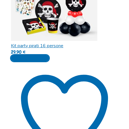
Kit party pirati 16 persone
29,90
€
Aggiungi al carrello