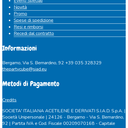
Eventi Speciali
Novità
Promo
Spese di spedizione
Resi e rimborsi
Recedi dal contratto
Informazioni
Bergamo, Via S. Bernardino, 92
+39 035 328329
thepartycube@siad.eu
Metodi di Pagamento
Credits
SOCIETA' ITALIANA ACETILENE E DERIVATI S.I.A.D. S.p.A. |
Società Unipersonale | 24126 - Bergamo - Via S. Bernardino,
92 | Partita IVA e Cod. Fiscale 00209070168 - Capitale