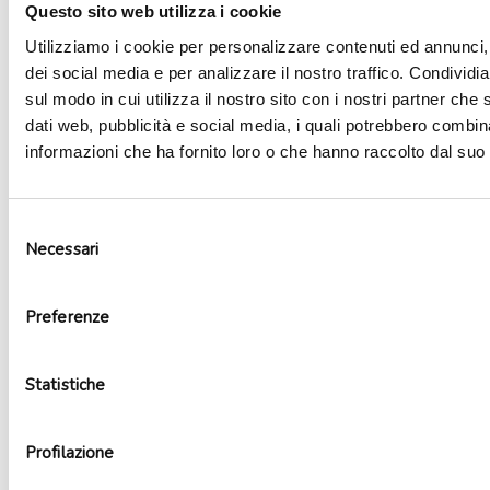
Questo sito web utilizza i cookie
Utilizziamo i cookie per personalizzare contenuti ed annunci, 
dei social media e per analizzare il nostro traffico. Condividi
sul modo in cui utilizza il nostro sito con i nostri partner che 
dati web, pubblicità e social media, i quali potrebbero combin
informazioni che ha fornito loro o che hanno raccolto dal suo u
Selezione
Necessari
del
consenso
Tovaglioli carta pirati
Preferenze
2,50
€
Aggiungi al carrello
Statistiche
Profilazione