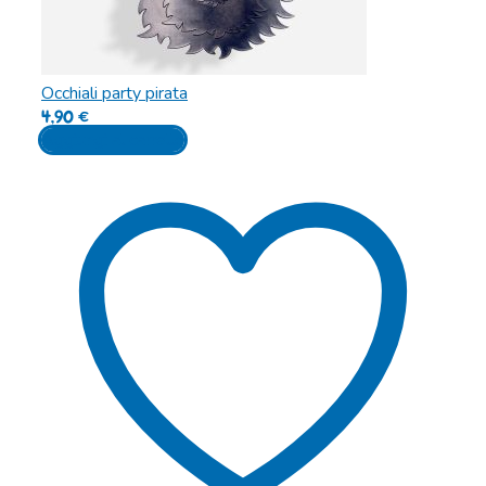
Occhiali party pirata
4,90
€
Aggiungi al carrello