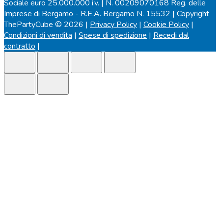
Sociale euro 25.000.000 i.v. | N. 00209070168 Reg. delle
Imprese di Bergamo - R.E.A. Bergamo N. 15532 | Copyright
ThePartyCube © 2026 |
Privacy Policy
|
Cookie Policy
|
Condizioni di vendita
|
Spese di spedizione
|
Recedi dal
contratto
|