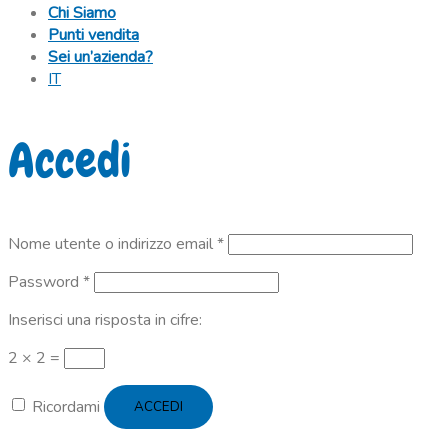
Chi Siamo
Punti vendita
Sei un’azienda?
IT
Accedi
Richiesto
Nome utente o indirizzo email
*
Richiesto
Password
*
Inserisci una risposta in cifre:
2 × 2 =
Ricordami
ACCEDI