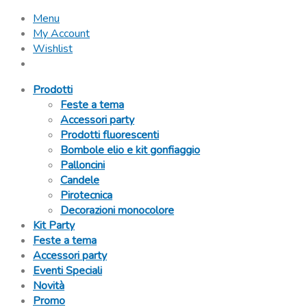
Menu
My Account
Wishlist
Prodotti
Feste a tema
Accessori party
Prodotti fluorescenti
Bombole elio e kit gonfiaggio
Palloncini
Candele
Pirotecnica
Decorazioni monocolore
Kit Party
Feste a tema
Accessori party
Eventi Speciali
Novità
Promo