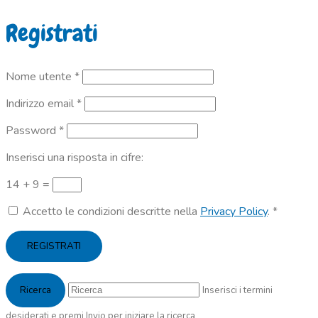
Registrati
Richiesto
Nome utente
*
Richiesto
Indirizzo email
*
Richiesto
Password
*
Inserisci una risposta in cifre:
14 + 9 =
Accetto le condizioni descritte nella
Privacy Policy
.
*
REGISTRATI
Inserisci i termini
desiderati e premi Invio per iniziare la ricerca