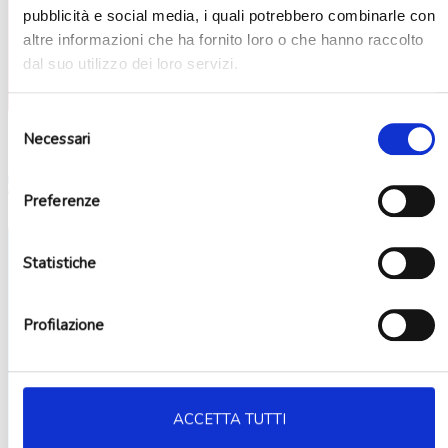
pubblicità e social media, i quali potrebbero combinarle con
altre informazioni che ha fornito loro o che hanno raccolto
dal suo utilizzo dei loro servizi.
Selezione
Necessari
del
Cars
(20)
consenso
Preferenze
Statistiche
Profilazione
ACCETTA TUTTI