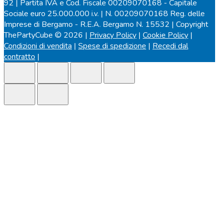
92 | Partita IVA e Cod. Fiscale 00209070168 - Capitale
Sociale euro 25.000.000 i.v. | N. 00209070168 Reg. delle
Imprese di Bergamo - R.E.A. Bergamo N. 15532 | Copyright
ThePartyCube © 2026 |
Privacy Policy
|
Cookie Policy
|
Condizioni di vendita
|
Spese di spedizione
|
Recedi dal
contratto
|