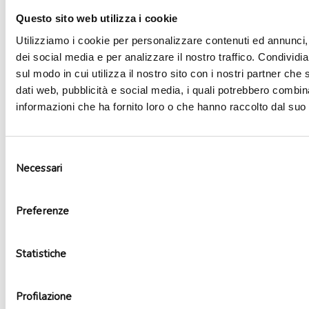
Questo sito web utilizza i cookie
Utilizziamo i cookie per personalizzare contenuti ed annunci, 
dei social media e per analizzare il nostro traffico. Condividi
sul modo in cui utilizza il nostro sito con i nostri partner che 
dati web, pubblicità e social media, i quali potrebbero combin
informazioni che ha fornito loro o che hanno raccolto dal suo u
Selezione
Necessari
del
consenso
Spada magica fluo
1,99
€
Preferenze
Aggiungi al carrello
Statistiche
Profilazione