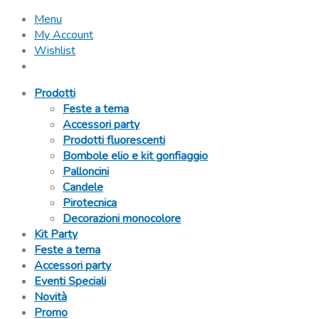
Menu
My Account
Wishlist
Prodotti
Feste a tema
Accessori party
Prodotti fluorescenti
Bombole elio e kit gonfiaggio
Palloncini
Candele
Pirotecnica
Decorazioni monocolore
Kit Party
Feste a tema
Accessori party
Eventi Speciali
Novità
Promo