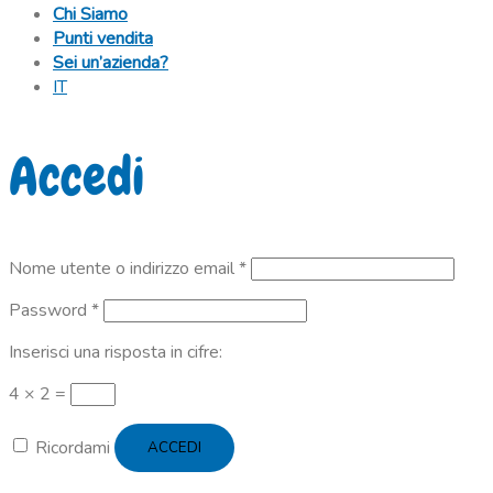
Chi Siamo
Punti vendita
Sei un’azienda?
IT
Accedi
Richiesto
Nome utente o indirizzo email
*
Richiesto
Password
*
Inserisci una risposta in cifre:
4 × 2 =
Ricordami
ACCEDI