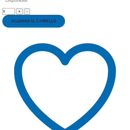
Disponibile
Bastoncino
fluo
AGGIUNGI AL CARRELLO
Minnie
quantity