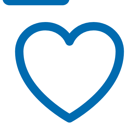
fluo
quantity