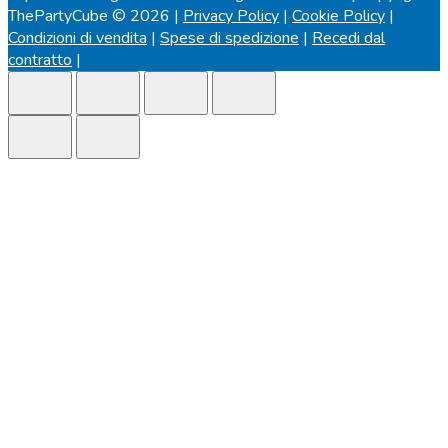
ThePartyCube © 2026 |
Privacy Policy
|
Cookie Policy
|
Condizioni di vendita
|
Spese di spedizione
|
Recedi dal
contratto
|