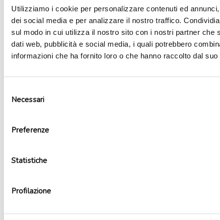
Utilizziamo i cookie per personalizzare contenuti ed annunci, 
dei social media e per analizzare il nostro traffico. Condividi
sul modo in cui utilizza il nostro sito con i nostri partner che 
dati web, pubblicità e social media, i quali potrebbero combin
informazioni che ha fornito loro o che hanno raccolto dal suo u
Selezione
Necessari
Maschera fluo Cars
del
2,96
€
consenso
Non disponibile
Preferenze
Leggi tutto
Statistiche
Profilazione