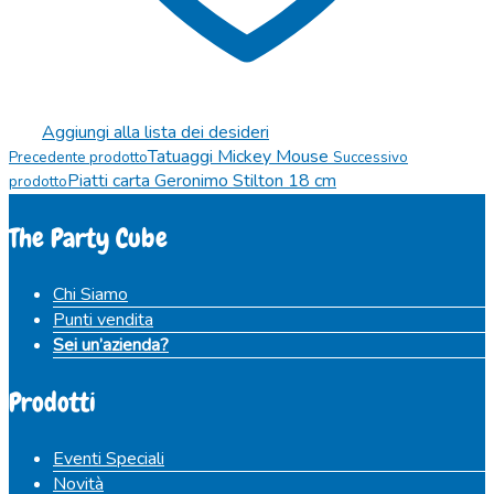
Aggiungi alla lista dei desideri
Tatuaggi Mickey Mouse
Precedente prodotto
Successivo
Piatti carta Geronimo Stilton 18 cm
prodotto
The Party Cube
Chi Siamo
Punti vendita
Sei un’azienda?
Prodotti
Eventi Speciali
Novità