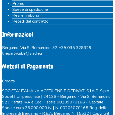
Promo
Spese di spedizione
Resi e rimborsi
Recedi dal contratto
Informazioni
Bergamo, Via S. Bernardino, 92
+39 035 328329
thepartycube@siad.eu
Metodi di Pagamento
Credits
SOCIETA' ITALIANA ACETILENE E DERIVATI S.I.A.D. S.p.A. |
Società Unipersonale | 24126 - Bergamo - Via S. Bernardino,
92 | Partita IVA e Cod. Fiscale 00209070168 - Capitale
Sociale euro 25.000.000 i.v. | N. 00209070168 Reg. delle
Imprese di Bergamo - R.E.A. Bergamo N. 15532 | Copyright