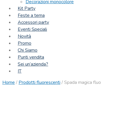
Decorazioni monocolore
Kit Party
Feste a tema
Accessori party
Eventi Speciali
Novità
Promo
Chi Siamo
Punti vendita
Sei un’azienda?
IT
Home
/
Prodotti fluorescenti
/
Spada magica fluo