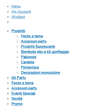
Menu
My Account
Wishlist
Prodotti
Feste a tema
Accessori party
Prodotti fluorescenti
Bombole elio e kit gonfiaggio
Palloncini
Candele
Pirotecnica
Decorazioni monocolore
Kit Party
Feste a tema
Accessori party
Eventi Speciali
Novità
Promo