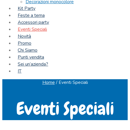
Decorazioni monocolore
Kit Party
Feste a tema
Accessori party
Eventi Speciali
Novità
Promo
Chi Siamo
Punti vendita
Sei un’azienda?
IT
Home
/
Eventi Speciali
Eventi Speciali