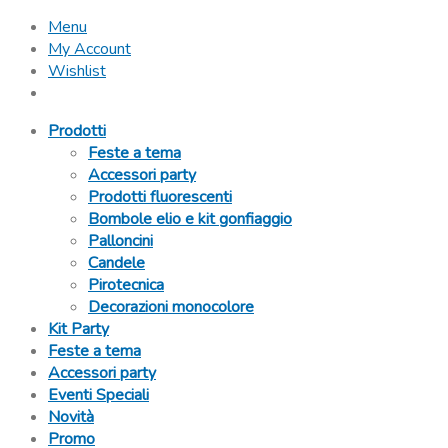
Menu
My Account
Wishlist
Prodotti
Feste a tema
Accessori party
Prodotti fluorescenti
Bombole elio e kit gonfiaggio
Palloncini
Candele
Pirotecnica
Decorazioni monocolore
Kit Party
Feste a tema
Accessori party
Eventi Speciali
Novità
Promo