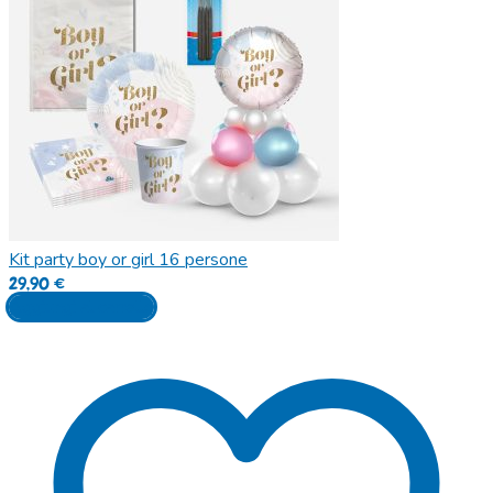
Kit party boy or girl 16 persone
29,90
€
Aggiungi al carrello