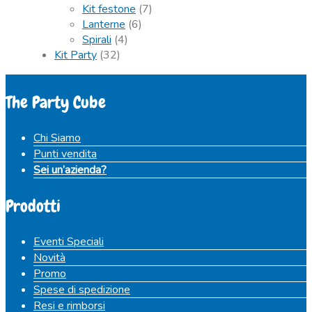
Kit festone
(7)
Lanterne
(6)
Spirali
(4)
Kit Party
(32)
The Party Cube
Chi Siamo
Punti vendita
Sei un’azienda?
Prodotti
Eventi Speciali
Novità
Promo
Spese di spedizione
Resi e rimborsi