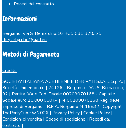
Recedi dal contratto
Informazioni
Bergamo, Via S. Bernardino, 92
+39 035 328329
thepartycube@siad.eu
Metodi di Pagamento
Credits
SOCIETA' ITALIANA ACETILENE E DERIVATI S.I.A.D. S.p.A. |
Società Unipersonale | 24126 - Bergamo - Via S. Bernardino,
92 | Partita IVA e Cod. Fiscale 00209070168 - Capitale
Sociale euro 25.000.000 i.v. | N. 00209070168 Reg. delle
Imprese di Bergamo - R.E.A. Bergamo N. 15532 | Copyright
ThePartyCube © 2026 |
Privacy Policy
|
Cookie Policy
|
Condizioni di vendita
|
Spese di spedizione
|
Recedi dal
contratto
|