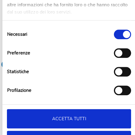
altre informazioni che ha fornito loro o che hanno raccolto
dal suo utilizzo dei loro servizi.
Selezione
Necessari
del
consenso
Kit party boy or girl 8 persone
Preferenze
19,90
€
Aggiungi al carrello
Statistiche
Profilazione
ACCETTA TUTTI