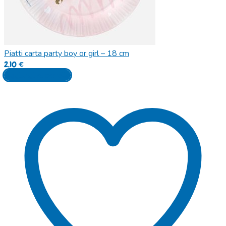
Piatti carta party boy or girl – 18 cm
2,10
€
Aggiungi al carrello