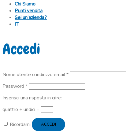
Chi Siamo
Punti vendita
Sei un’azienda?
IT
Accedi
Richiesto
Nome utente o indirizzo email
*
Richiesto
Password
*
Inserisci una risposta in cifre:
quattro + undici =
Ricordami
ACCEDI