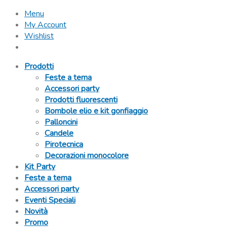
Menu
My Account
Wishlist
Prodotti
Feste a tema
Accessori party
Prodotti fluorescenti
Bombole elio e kit gonfiaggio
Palloncini
Candele
Pirotecnica
Decorazioni monocolore
Kit Party
Feste a tema
Accessori party
Eventi Speciali
Novità
Promo