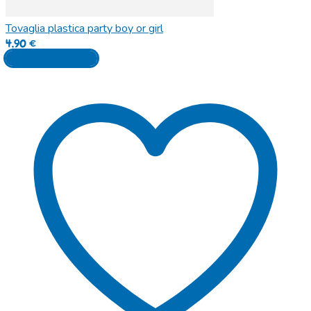
Tovaglia plastica party boy or girl
4,90
€
Aggiungi al carrello