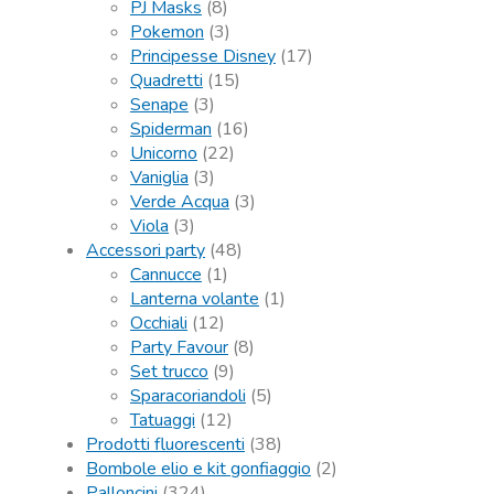
PJ Masks
(8)
Pokemon
(3)
Principesse Disney
(17)
Quadretti
(15)
Senape
(3)
Spiderman
(16)
Unicorno
(22)
Vaniglia
(3)
Verde Acqua
(3)
Viola
(3)
Accessori party
(48)
Cannucce
(1)
Lanterna volante
(1)
Occhiali
(12)
Party Favour
(8)
Set trucco
(9)
Sparacoriandoli
(5)
Tatuaggi
(12)
Prodotti fluorescenti
(38)
Bombole elio e kit gonfiaggio
(2)
Palloncini
(324)