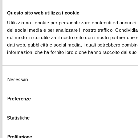
Questo sito web utilizza i cookie
Aggiungi alla lista dei desideri
Utilizziamo i cookie per personalizzare contenuti ed annunci, 
dei social media e per analizzare il nostro traffico. Condividi
sul modo in cui utilizza il nostro sito con i nostri partner che 
dati web, pubblicità e social media, i quali potrebbero combin
informazioni che ha fornito loro o che hanno raccolto dal suo u
Selezione
Necessari
del
consenso
Preferenze
Kit party Principesse Disney 16 persone
Statistiche
29,90
€
Aggiungi al carrello
Profilazione