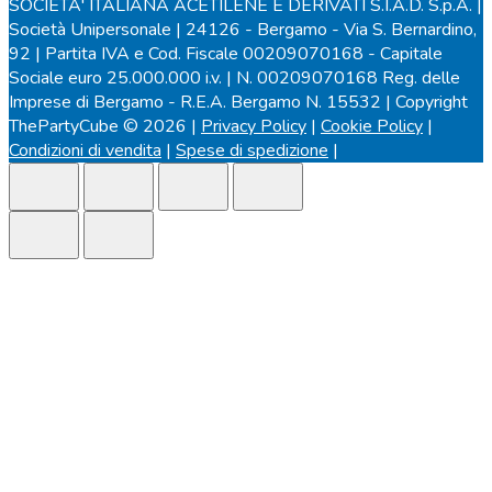
SOCIETA' ITALIANA ACETILENE E DERIVATI S.I.A.D. S.p.A. |
Società Unipersonale | 24126 - Bergamo - Via S. Bernardino,
92 | Partita IVA e Cod. Fiscale 00209070168 - Capitale
Sociale euro 25.000.000 i.v. | N. 00209070168 Reg. delle
Imprese di Bergamo - R.E.A. Bergamo N. 15532 | Copyright
ThePartyCube © 2026 |
Privacy Policy
|
Cookie Policy
|
Condizioni di vendita
|
Spese di spedizione
|