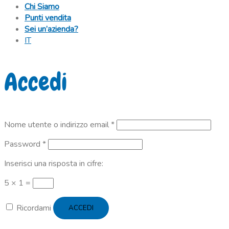
Chi Siamo
Punti vendita
Sei un’azienda?
IT
Accedi
Richiesto
Nome utente o indirizzo email
*
Richiesto
Password
*
Inserisci una risposta in cifre:
5 × 1 =
Ricordami
ACCEDI