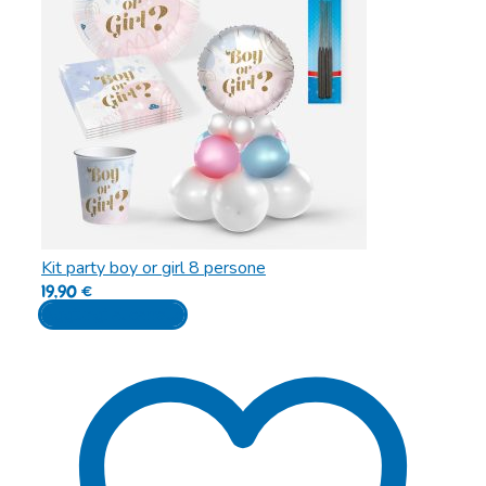
Kit party boy or girl 8 persone
19,90
€
Aggiungi al carrello