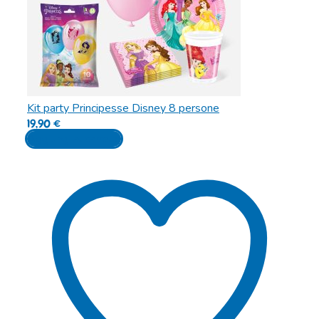
Kit party Principesse Disney 8 persone
19,90
€
Aggiungi al carrello