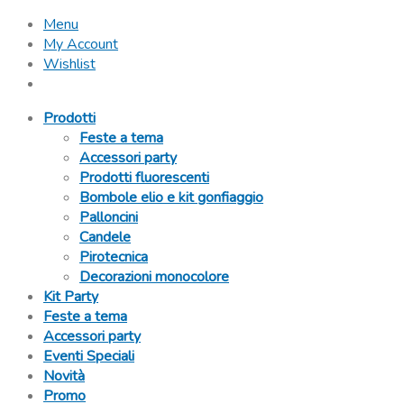
Menu
My Account
Wishlist
Prodotti
Feste a tema
Accessori party
Prodotti fluorescenti
Bombole elio e kit gonfiaggio
Palloncini
Candele
Pirotecnica
Decorazioni monocolore
Kit Party
Feste a tema
Accessori party
Eventi Speciali
Novità
Promo