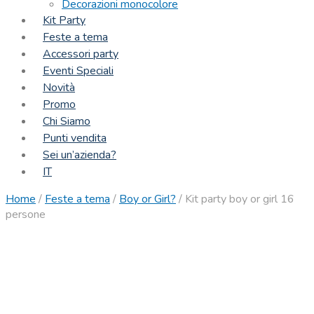
Decorazioni monocolore
Kit Party
Feste a tema
Accessori party
Eventi Speciali
Novità
Promo
Chi Siamo
Punti vendita
Sei un’azienda?
IT
Home
/
Feste a tema
/
Boy or Girl?
/
Kit party boy or girl 16
persone