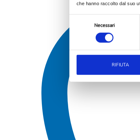
che hanno raccolto dal suo uti
Selezione
Necessari
del
consenso
RIFIUTA