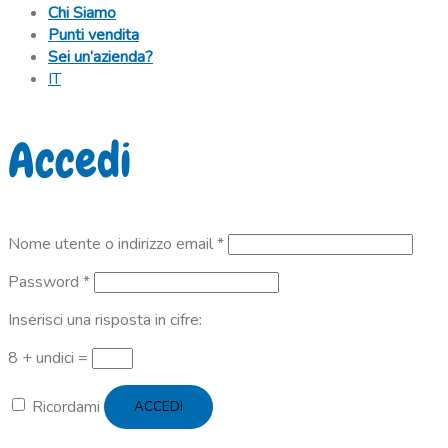
Chi Siamo
Punti vendita
Sei un’azienda?
IT
Accedi
Richiesto
Nome utente o indirizzo email
*
Richiesto
Password
*
Inserisci una risposta in cifre:
8 + undici =
Ricordami
ACCEDI