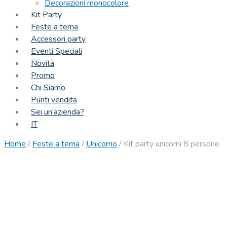
Decorazioni monocolore
Kit Party
Feste a tema
Accessori party
Eventi Speciali
Novità
Promo
Chi Siamo
Punti vendita
Sei un’azienda?
IT
Home
/
Feste a tema
/
Unicorno
/
Kit party unicorni 8 persone