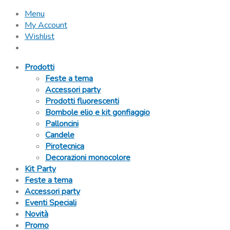
Menu
My Account
Wishlist
Prodotti
Feste a tema
Accessori party
Prodotti fluorescenti
Bombole elio e kit gonfiaggio
Palloncini
Candele
Pirotecnica
Decorazioni monocolore
Kit Party
Feste a tema
Accessori party
Eventi Speciali
Novità
Promo