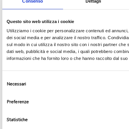
Consenso
Dettagli
Aggiungi alla lista dei desideri
Questo sito web utilizza i cookie
Utilizziamo i cookie per personalizzare contenuti ed annunci, 
dei social media e per analizzare il nostro traffico. Condividi
sul modo in cui utilizza il nostro sito con i nostri partner che 
dati web, pubblicità e social media, i quali potrebbero combin
informazioni che ha fornito loro o che hanno raccolto dal suo u
Selezione
Necessari
del
consenso
Preferenze
Kit party Spiderman 8 persone
19,90
€
Aggiungi al carrello
Statistiche