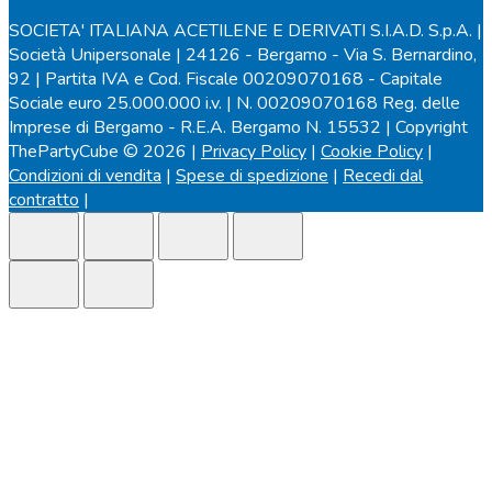
SOCIETA' ITALIANA ACETILENE E DERIVATI S.I.A.D. S.p.A. |
Società Unipersonale | 24126 - Bergamo - Via S. Bernardino,
92 | Partita IVA e Cod. Fiscale 00209070168 - Capitale
Sociale euro 25.000.000 i.v. | N. 00209070168 Reg. delle
Imprese di Bergamo - R.E.A. Bergamo N. 15532 | Copyright
ThePartyCube © 2026 |
Privacy Policy
|
Cookie Policy
|
Condizioni di vendita
|
Spese di spedizione
|
Recedi dal
contratto
|