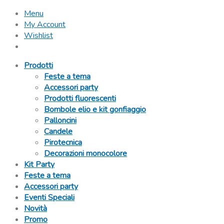
Menu
My Account
Wishlist
Prodotti
Feste a tema
Accessori party
Prodotti fluorescenti
Bombole elio e kit gonfiaggio
Palloncini
Candele
Pirotecnica
Decorazioni monocolore
Kit Party
Feste a tema
Accessori party
Eventi Speciali
Novità
Promo