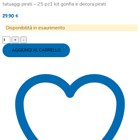
tatuaggi pirati – 25 pz1 kit gonfia e decora pirati
29,90
€
Disponibilità in esaurimento
Kit
party
AGGIUNGI AL CARRELLO
pirati
16
persone
quantity