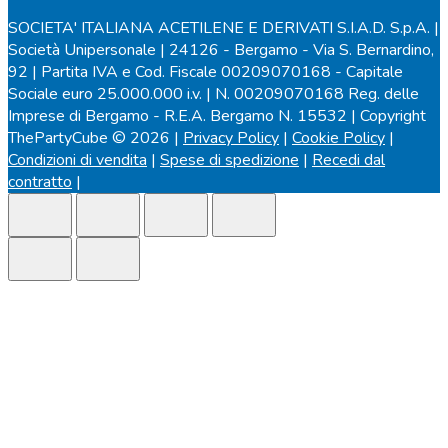
SOCIETA' ITALIANA ACETILENE E DERIVATI S.I.A.D. S.p.A. |
Società Unipersonale | 24126 - Bergamo - Via S. Bernardino,
92 | Partita IVA e Cod. Fiscale 00209070168 - Capitale
Sociale euro 25.000.000 i.v. | N. 00209070168 Reg. delle
Imprese di Bergamo - R.E.A. Bergamo N. 15532 | Copyright
ThePartyCube © 2026 |
Privacy Policy
|
Cookie Policy
|
Condizioni di vendita
|
Spese di spedizione
|
Recedi dal
contratto
|