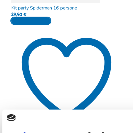
Kit party Spiderman 16 persone
29,90
€
Aggiungi al carrello