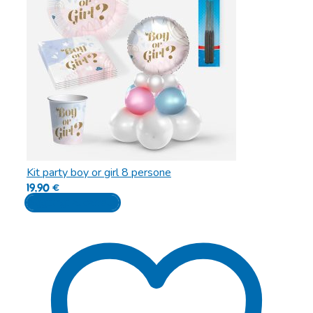
Kit party boy or girl 8 persone
19,90
€
Aggiungi al carrello