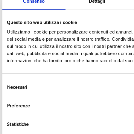
Consenso
Dettagli
Aggiungi alla lista dei desideri
Questo sito web utilizza i cookie
Utilizziamo i cookie per personalizzare contenuti ed annunci, 
dei social media e per analizzare il nostro traffico. Condividi
sul modo in cui utilizza il nostro sito con i nostri partner che 
dati web, pubblicità e social media, i quali potrebbero combin
informazioni che ha fornito loro o che hanno raccolto dal suo u
Selezione
Necessari
del
consenso
Kit party Gigantosaurus 16 persone
Preferenze
29,90
€
Non disponibile
Leggi tutto
Statistiche