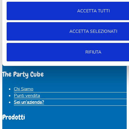
ACCETTA TUTTI
ACCETTA SELEZIONATI
Aggiungi alla lista dei desideri
Categoria:
Lanterna volante
COD:
C91039
Precedente
RIFIUTA
Palloncini lattice bianchi 100 pz
Kit
prodotto
Successivo prodotto
party Minnie 16 persone
The Party Cube
Chi Siamo
Punti vendita
Sei un’azienda?
Prodotti