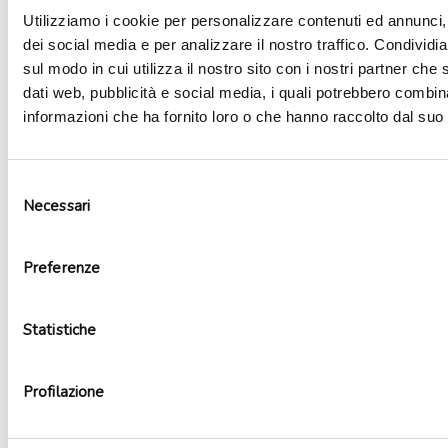
3,70
€
Utilizziamo i cookie per personalizzare contenuti ed annunci, 
Disponibile
dei social media e per analizzare il nostro traffico. Condividi
sul modo in cui utilizza il nostro sito con i nostri partner che 
Lanterna
dati web, pubblicità e social media, i quali potrebbero combin
dei
informazioni che ha fornito loro o che hanno raccolto dal suo u
AGGIUNGI AL CARRELLO
desideri
quantity
Selezione
Necessari
del
consenso
Preferenze
Statistiche
Profilazione