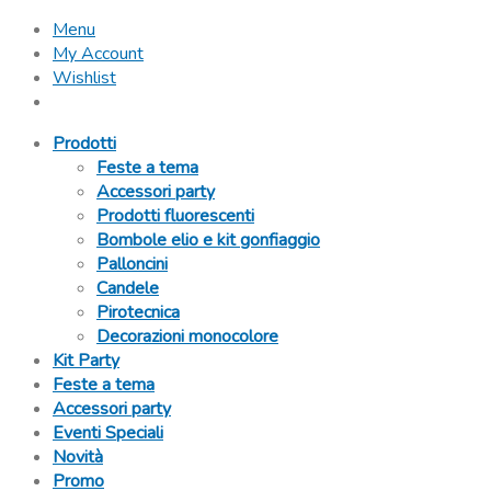
Menu
My Account
Wishlist
Prodotti
Feste a tema
Accessori party
Prodotti fluorescenti
Bombole elio e kit gonfiaggio
Palloncini
Candele
Pirotecnica
Decorazioni monocolore
Kit Party
Feste a tema
Accessori party
Eventi Speciali
Novità
Promo