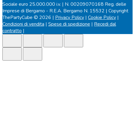
Sociale euro 25.000.000 i.v. | N. 00209070168 Reg. delle
Imprese di Bergamo - R.E.A. Bergamo N. 15532 | Copyright
ThePartyCube © 2026 |
Privacy Policy
|
Cookie Policy
|
Condizioni di vendita
|
Spese di spedizione
|
Recedi dal
contratto
|