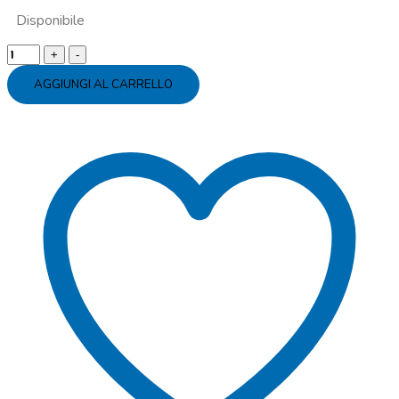
Disponibile
Occhiali
party
AGGIUNGI AL CARRELLO
Frozen
Anna
quantity