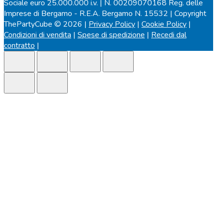
Sociale euro 25.000.000 i.v. | N. 00209070168 Reg. delle
Imprese di Bergamo - R.E.A. Bergamo N. 15532 | Copyright
ThePartyCube © 2026 |
Privacy Policy
|
Cookie Policy
|
Condizioni di vendita
|
Spese di spedizione
|
Recedi dal
contratto
|