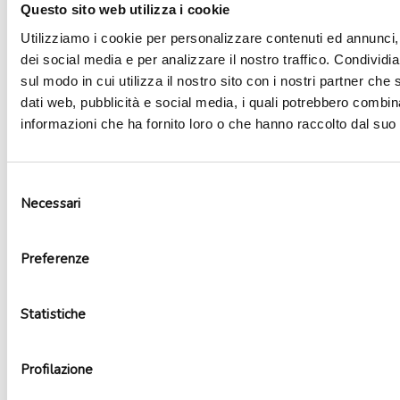
Questo sito web utilizza i cookie
Utilizziamo i cookie per personalizzare contenuti ed annunci, 
dei social media e per analizzare il nostro traffico. Condividi
sul modo in cui utilizza il nostro sito con i nostri partner che 
dati web, pubblicità e social media, i quali potrebbero combin
informazioni che ha fornito loro o che hanno raccolto dal suo u
Selezione
Necessari
del
consenso
Tovaglia plastica Frozen
Preferenze
6,89
€
Aggiungi al carrello
Statistiche
Profilazione