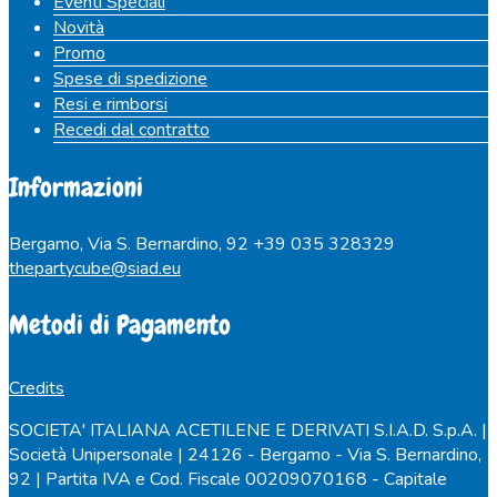
Eventi Speciali
Novità
Promo
Spese di spedizione
Resi e rimborsi
Recedi dal contratto
Informazioni
Bergamo, Via S. Bernardino, 92
+39 035 328329
thepartycube@siad.eu
Metodi di Pagamento
Credits
SOCIETA' ITALIANA ACETILENE E DERIVATI S.I.A.D. S.p.A. |
Società Unipersonale | 24126 - Bergamo - Via S. Bernardino,
92 | Partita IVA e Cod. Fiscale 00209070168 - Capitale