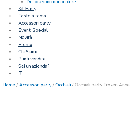
Decorazioni monocolore
Kit Party
Feste a tema
Accessori party
Eventi Speciali
Novità
Promo
Chi Siamo
Punti vendita
Sei un’azienda?
IT
Home
/
Accessori party
/
Occhiali
/
Occhiali party Frozen Anna