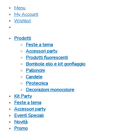
Menu
My Account
Wishlist
Prodotti
Feste a tema
Accessori party
Prodotti fluorescenti
Bombole elio e kit gonfiaggio
Palloncini
Candele
Pirotecnica
Decorazioni monocolore
Kit Party
Feste a tema
Accessori party
Eventi Speciali
Novità
Promo