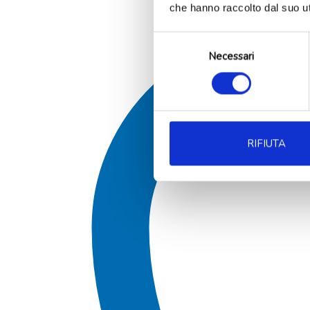
che hanno raccolto dal suo uti
Selezione
Necessari
del
consenso
RIFIUTA