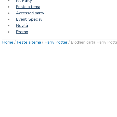
Kit Party
Feste a tema
Accessori party
Eventi Speciali
Novità
Promo
Home
/
Feste a tema
/
Harry Potter
/
Bicchieri carta Harry Pott