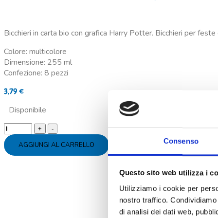
Bicchieri in carta bio con grafica Harry Potter. Bicchieri per fes
Colore: multicolore
Dimensione: 255 ml
Confezione: 8 pezzi
3,79
€
Disponibile
Bicchieri
carta
Consenso
AGGIUNGI AL CARRELLO
Harry
Potter
quantity
Questo sito web utilizza i c
Utilizziamo i cookie per perso
nostro traffico. Condividiamo 
di analisi dei dati web, pubbl