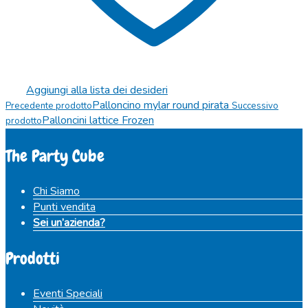
Aggiungi alla lista dei desideri
Palloncino mylar round pirata
Precedente prodotto
Successivo
Palloncini lattice Frozen
prodotto
The Party Cube
Chi Siamo
Punti vendita
Sei un’azienda?
Prodotti
Eventi Speciali