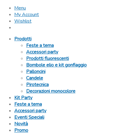
Menu
My Account
Wishlist
Prodotti
Feste a tema
Accessori party
Prodotti fluorescenti
Bombole elio e kit gonfiaggio
Palloncini
Candele
Pirotecnica
Decorazioni monocolore
Kit Party
Feste a tema
Accessori party
Eventi Speciali
Novità
Promo