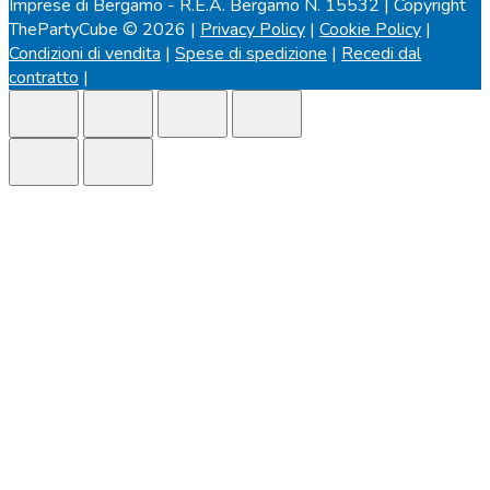
Imprese di Bergamo - R.E.A. Bergamo N. 15532 | Copyright
ThePartyCube © 2026 |
Privacy Policy
|
Cookie Policy
|
Condizioni di vendita
|
Spese di spedizione
|
Recedi dal
contratto
|