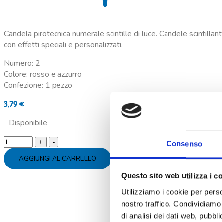
Candela pirotecnica numerale scintille di luce. Candele scintillant
con effetti speciali e personalizzati.
Numero: 2
Colore: rosso e azzurro
Confezione: 1 pezzo
3,79
€
Disponibile
Candela
Consenso
pirotecnica
AGGIUNGI AL CARRELLO
scintille
di
Questo sito web utilizza i c
luce
Utilizziamo i cookie per perso
numero
nostro traffico. Condividiamo 
2
di analisi dei dati web, pubbl
quantity