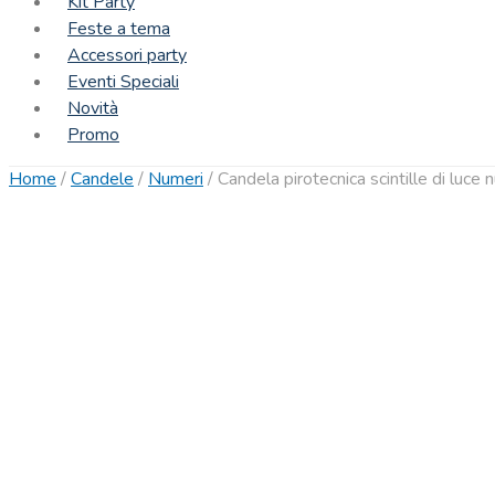
Kit Party
Feste a tema
Accessori party
Eventi Speciali
Novità
Promo
Home
/
Candele
/
Numeri
/
Candela pirotecnica scintille di luce