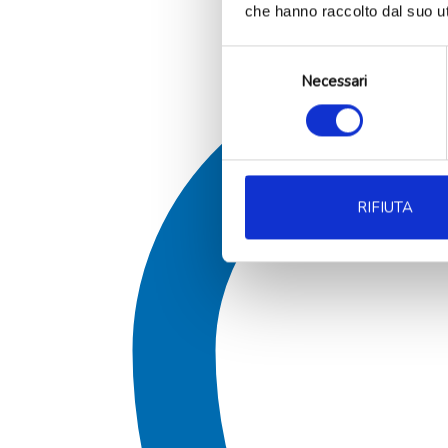
che hanno raccolto dal suo uti
Selezione
Necessari
del
consenso
RIFIUTA