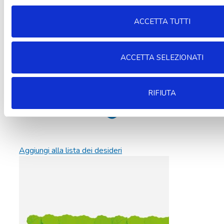
ACCETTA TUTTI
ACCETTA SELEZIONATI
RIFIUTA
Aggiungi alla lista dei desideri