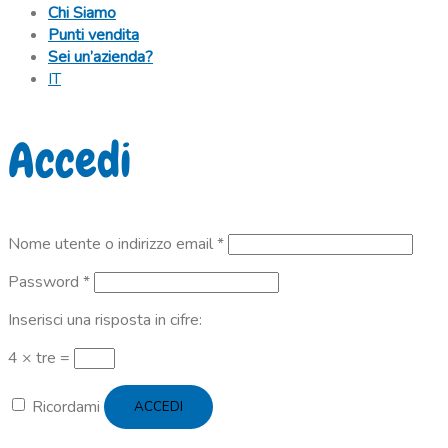
Chi Siamo
Punti vendita
Sei un’azienda?
IT
Accedi
Richiesto
Nome utente o indirizzo email
*
Richiesto
Password
*
Inserisci una risposta in cifre:
4 × tre =
Ricordami
ACCEDI