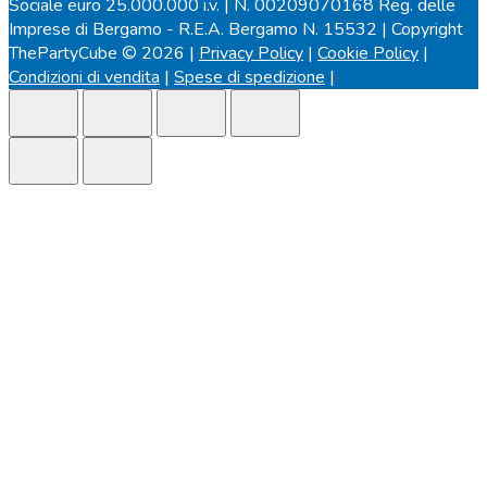
Sociale euro 25.000.000 i.v. | N. 00209070168 Reg. delle
Imprese di Bergamo - R.E.A. Bergamo N. 15532 | Copyright
ThePartyCube © 2026 |
Privacy Policy
|
Cookie Policy
|
Condizioni di vendita
|
Spese di spedizione
|