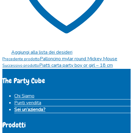
Aggiungi alla lista dei desideri
Palloncino mylar round Mickey Mouse
Precedente prodotto
Piatti carta party boy or girl – 18 cm
Successivo prodotto
The Party Cube
Chi Siamo
Punti vendita
Sei un’azienda?
Prodotti