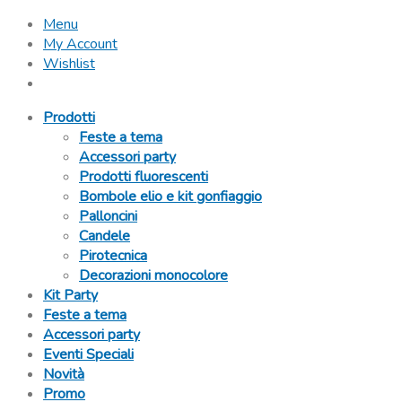
Menu
My Account
Wishlist
Prodotti
Feste a tema
Accessori party
Prodotti fluorescenti
Bombole elio e kit gonfiaggio
Palloncini
Candele
Pirotecnica
Decorazioni monocolore
Kit Party
Feste a tema
Accessori party
Eventi Speciali
Novità
Promo