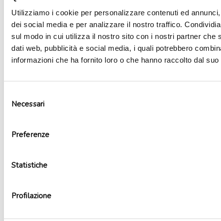
Utilizziamo i cookie per personalizzare contenuti ed annunci, 
dei social media e per analizzare il nostro traffico. Condividi
sul modo in cui utilizza il nostro sito con i nostri partner che 
dati web, pubblicità e social media, i quali potrebbero combin
informazioni che ha fornito loro o che hanno raccolto dal suo u
Selezione
Necessari
del
consenso
Preferenze
Decorazione carta – ghirlanda rossa
2,90
€
Statistiche
Aggiungi al carrello
Profilazione