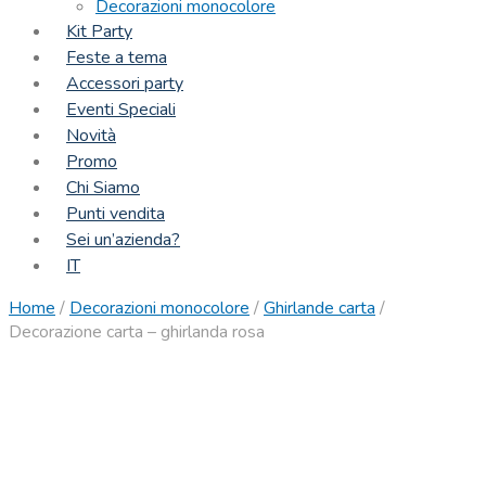
Decorazioni monocolore
Kit Party
Feste a tema
Accessori party
Eventi Speciali
Novità
Promo
Chi Siamo
Punti vendita
Sei un’azienda?
IT
Home
/
Decorazioni monocolore
/
Ghirlande carta
/
Decorazione carta – ghirlanda rosa