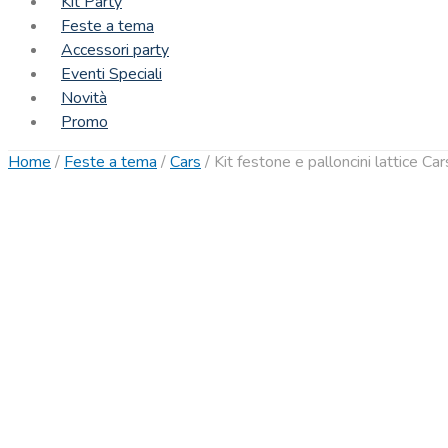
Kit Party
Feste a tema
Accessori party
Eventi Speciali
Novità
Promo
Home
/
Feste a tema
/
Cars
/
Kit festone e palloncini lattice Car