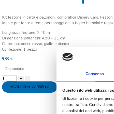
Kit festone in carta e palloncini, con grafica Disney Cars. Festo
Ideale per feste a tema personaggi della tv per bambini e ragazz
Lunghezza festone: 2,40 m
Dimensione palloncini: A80 – 21 cm
Colore palloncini: rosso, giallo e bianco
Confezione: 1 pezzo
4,99
€
Disponibile
Consenso
Kit
festone
AGGIUNGI AL CARRELLO
e
Questo sito web utilizza i c
palloncini
Utilizziamo i cookie per perso
lattice
nostro traffico. Condividiamo 
Cars
di analisi dei dati web, pubbl
quantity