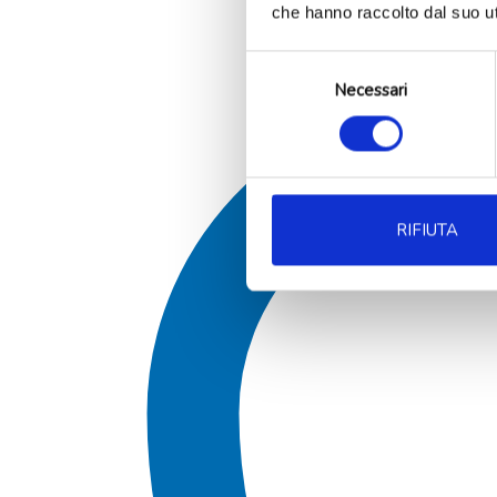
che hanno raccolto dal suo uti
Selezione
Necessari
del
consenso
RIFIUTA