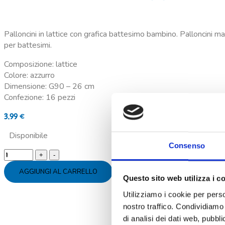
Palloncini in lattice con grafica battesimo bambino. Palloncini made
per battesimi.
Composizione: lattice
Colore: azzurro
Dimensione: G90 – 26 cm
Confezione: 16 pezzi
3,99
€
Disponibile
Consenso
Palloncini
lattice
AGGIUNGI AL CARRELLO
battesimo
Questo sito web utilizza i c
bimbo
Utilizziamo i cookie per perso
quantity
nostro traffico. Condividiamo 
di analisi dei dati web, pubbl