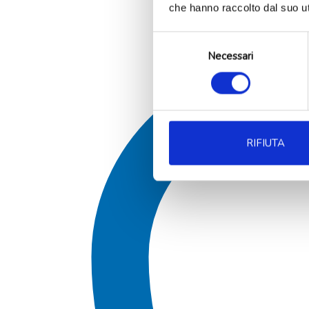
che hanno raccolto dal suo uti
Selezione
Necessari
del
consenso
RIFIUTA