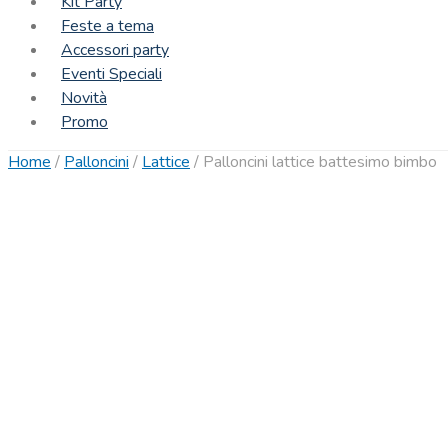
Kit Party
Feste a tema
Accessori party
Eventi Speciali
Novità
Promo
Home
/
Palloncini
/
Lattice
/
Palloncini lattice battesimo bimbo