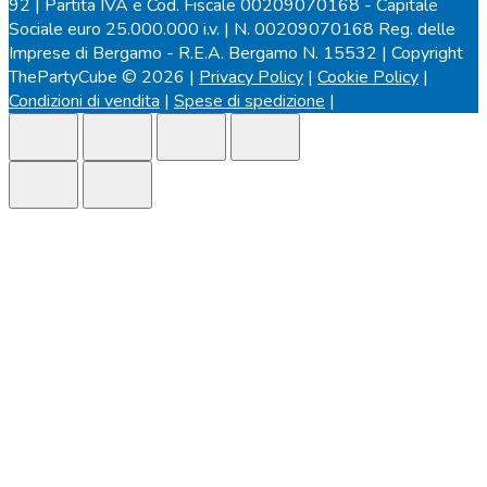
92 | Partita IVA e Cod. Fiscale 00209070168 - Capitale
Sociale euro 25.000.000 i.v. | N. 00209070168 Reg. delle
Imprese di Bergamo - R.E.A. Bergamo N. 15532 | Copyright
ThePartyCube © 2026 |
Privacy Policy
|
Cookie Policy
|
Condizioni di vendita
|
Spese di spedizione
|