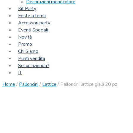
Decorazioni monocolore
Kit Party
Feste a tema
Accessori party
Eventi Speciali
Novità
Promo
Chi Siamo
Punti vendita
Sei un’azienda?
IT
Home
/
Palloncini
/
Lattice
/
Palloncini lattice gialli 20 pz