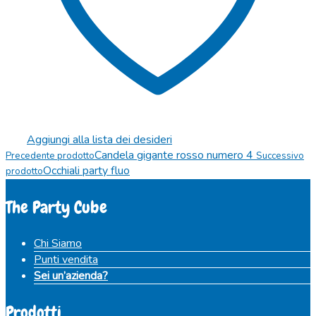
Aggiungi alla lista dei desideri
Candela gigante rosso numero 4
Precedente prodotto
Successivo
Occhiali party fluo
prodotto
The Party Cube
Chi Siamo
Punti vendita
Sei un’azienda?
Prodotti