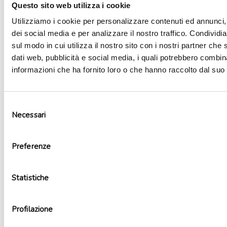
Questo sito web utilizza i cookie
Utilizziamo i cookie per personalizzare contenuti ed annunci, 
dei social media e per analizzare il nostro traffico. Condividi
sul modo in cui utilizza il nostro sito con i nostri partner che 
dati web, pubblicità e social media, i quali potrebbero combin
informazioni che ha fornito loro o che hanno raccolto dal suo u
Selezione
Necessari
del
consenso
Preferenze
Palloncini lattice happy birthday
3,90
€
Aggiungi al carrello
Statistiche
Profilazione