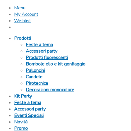
Menu
My Account
Wishlist
Prodotti
Feste a tema
Accessori party
Prodotti fluorescenti
Bombole elio e kit gonfiaggio
Palloncini
Candele
Pirotecnica
Decorazioni monocolore
Kit Party
Feste a tema
Accessori party
Eventi Speciali
Novità
Promo