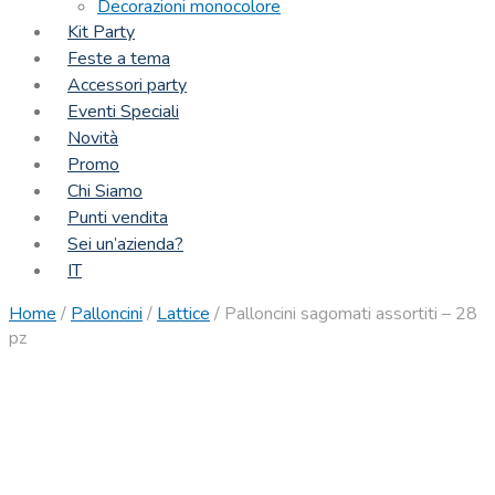
Decorazioni monocolore
Kit Party
Feste a tema
Accessori party
Eventi Speciali
Novità
Promo
Chi Siamo
Punti vendita
Sei un’azienda?
IT
Home
/
Palloncini
/
Lattice
/
Palloncini sagomati assortiti – 28
pz