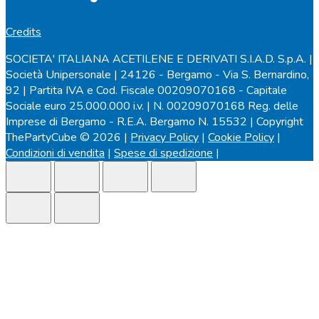
Credits
SOCIETA' ITALIANA ACETILENE E DERIVATI S.I.A.D. S.p.A. |
Società Unipersonale | 24126 - Bergamo - Via S. Bernardino,
92 | Partita IVA e Cod. Fiscale 00209070168 - Capitale
Sociale euro 25.000.000 i.v. | N. 00209070168 Reg. delle
Imprese di Bergamo - R.E.A. Bergamo N. 15532 | Copyright
ThePartyCube © 2026 |
Privacy Policy
|
Cookie Policy
|
Condizioni di vendita
|
Spese di spedizione
|