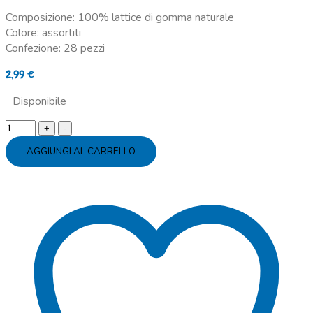
Composizione: 100% lattice di gomma naturale
Colore: assortiti
Confezione: 28 pezzi
2,99
€
Disponibile
Palloncini
sagomati
AGGIUNGI AL CARRELLO
assortiti
-
28
pz
quantity