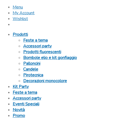
Menu
My Account
Wishlist
Prodotti
Feste a tema
Accessori party
Prodotti fluorescenti
Bombole elio e kit gonfiaggio
Palloncini
Candele
Pirotecnica
Decorazioni monocolore
Kit Party
Feste a tema
Accessori party
Eventi Speciali
Novità
Promo