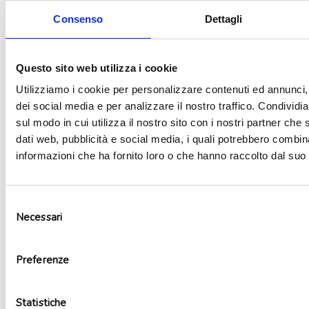
Consenso
Dettagli
Aggiungi alla lista dei desideri
Questo sito web utilizza i cookie
Utilizziamo i cookie per personalizzare contenuti ed annunci, 
dei social media e per analizzare il nostro traffico. Condividi
sul modo in cui utilizza il nostro sito con i nostri partner che 
dati web, pubblicità e social media, i quali potrebbero combin
informazioni che ha fornito loro o che hanno raccolto dal suo u
Selezione
Necessari
del
consenso
Preferenze
Palloncini lattice it’s a party
Statistiche