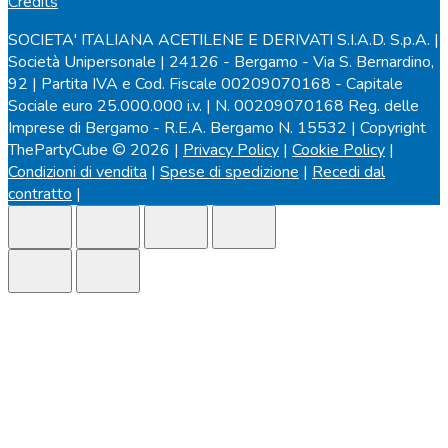
Credits
SOCIETA' ITALIANA ACETILENE E DERIVATI S.I.A.D. S.p.A. |
Società Unipersonale | 24126 - Bergamo - Via S. Bernardino,
92 | Partita IVA e Cod. Fiscale 00209070168 - Capitale
Sociale euro 25.000.000 i.v. | N. 00209070168 Reg. delle
Imprese di Bergamo - R.E.A. Bergamo N. 15532 | Copyright
ThePartyCube © 2026 |
Privacy Policy
|
Cookie Policy
|
Condizioni di vendita
|
Spese di spedizione
|
Recedi dal
contratto
|