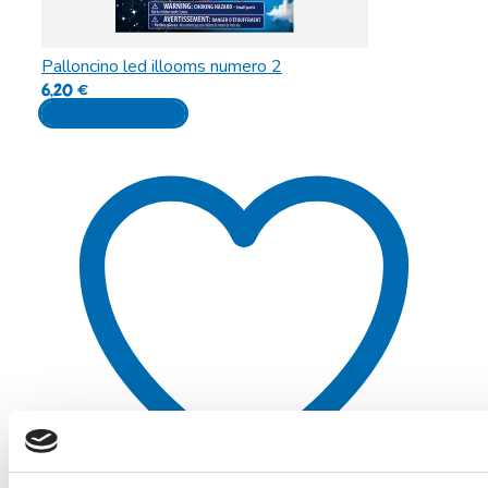
Palloncino led illooms numero 2
6,20
€
Aggiungi al carrello