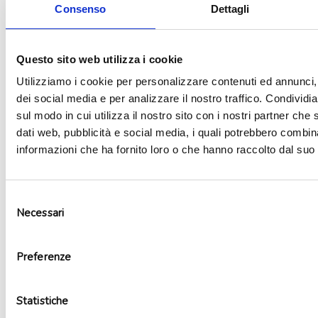
Consenso
Dettagli
Aggiungi alla lista dei desideri
Questo sito web utilizza i cookie
Utilizziamo i cookie per personalizzare contenuti ed annunci, 
dei social media e per analizzare il nostro traffico. Condividi
sul modo in cui utilizza il nostro sito con i nostri partner che 
dati web, pubblicità e social media, i quali potrebbero combin
informazioni che ha fornito loro o che hanno raccolto dal suo u
Selezione
Necessari
del
consenso
Preferenze
Palloncino led illooms azzurro
2,20
€
Statistiche
Aggiungi al carrello