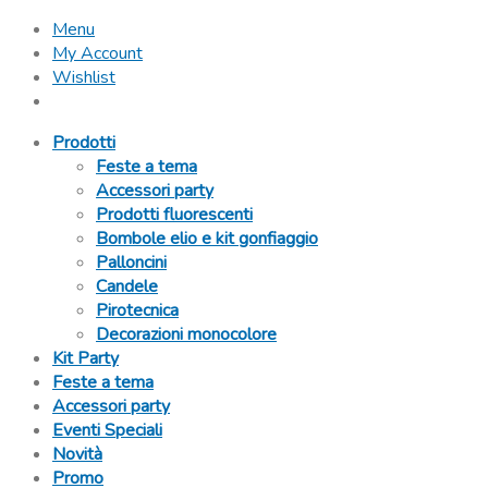
Menu
My Account
Wishlist
Prodotti
Feste a tema
Accessori party
Prodotti fluorescenti
Bombole elio e kit gonfiaggio
Palloncini
Candele
Pirotecnica
Decorazioni monocolore
Kit Party
Feste a tema
Accessori party
Eventi Speciali
Novità
Promo