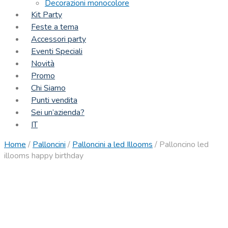
Decorazioni monocolore
Kit Party
Feste a tema
Accessori party
Eventi Speciali
Novità
Promo
Chi Siamo
Punti vendita
Sei un’azienda?
IT
Home
/
Palloncini
/
Palloncini a led Illooms
/
Palloncino led
illooms happy birthday