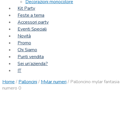
Decorazioni monocolore
Kit Party
Feste a tema
Accessori party
Eventi Speciali
Novità
Promo
Chi Siamo
Punti vendita
Sei un’azienda?
IT
Home
/
Palloncini
/
Mylar numeri
/
Palloncino mylar fantasia
numero 0