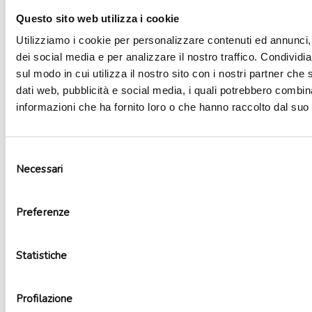
Aggiungi alla lista dei desideri
Questo sito web utilizza i cookie
Utilizziamo i cookie per personalizzare contenuti ed annunci, 
dei social media e per analizzare il nostro traffico. Condividi
sul modo in cui utilizza il nostro sito con i nostri partner che 
dati web, pubblicità e social media, i quali potrebbero combin
informazioni che ha fornito loro o che hanno raccolto dal suo u
Selezione
Necessari
del
consenso
Preferenze
Palloncino mylar autoportante numero 9
Statistiche
7,89
€
Aggiungi al carrello
Profilazione