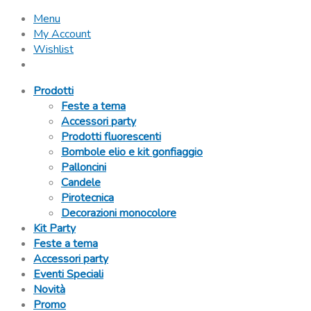
Menu
My Account
Wishlist
Prodotti
Feste a tema
Accessori party
Prodotti fluorescenti
Bombole elio e kit gonfiaggio
Palloncini
Candele
Pirotecnica
Decorazioni monocolore
Kit Party
Feste a tema
Accessori party
Eventi Speciali
Novità
Promo