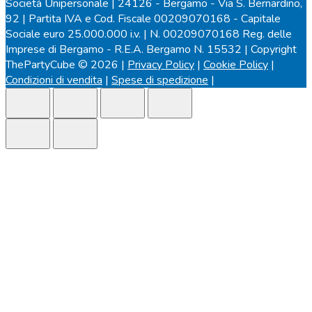
Società Unipersonale | 24126 - Bergamo - Via S. Bernardino,
92 | Partita IVA e Cod. Fiscale 00209070168 - Capitale
Sociale euro 25.000.000 i.v. | N. 00209070168 Reg. delle
Imprese di Bergamo - R.E.A. Bergamo N. 15532 | Copyright
ThePartyCube © 2026 |
Privacy Policy
|
Cookie Policy
|
Condizioni di vendita
|
Spese di spedizione
|