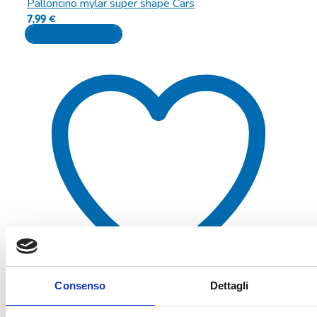
Palloncino mylar super shape Cars
7,99
€
Aggiungi al carrello
Consenso
Dettagli