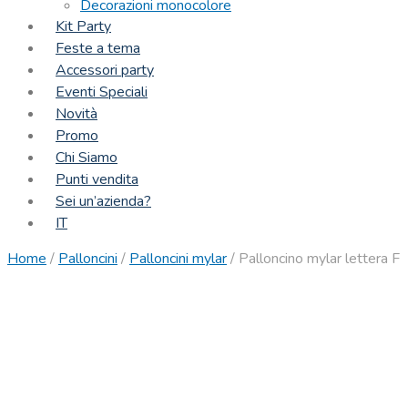
Decorazioni monocolore
Kit Party
Feste a tema
Accessori party
Eventi Speciali
Novità
Promo
Chi Siamo
Punti vendita
Sei un’azienda?
IT
Home
/
Palloncini
/
Palloncini mylar
/
Palloncino mylar lettera F