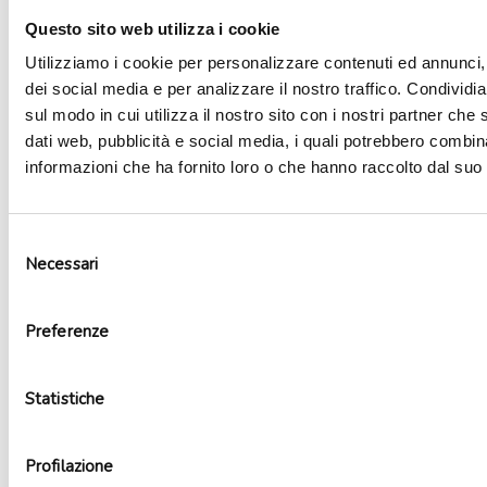
Aggiungi alla lista dei desideri
Questo sito web utilizza i cookie
Utilizziamo i cookie per personalizzare contenuti ed annunci, 
dei social media e per analizzare il nostro traffico. Condividi
sul modo in cui utilizza il nostro sito con i nostri partner che 
dati web, pubblicità e social media, i quali potrebbero combin
informazioni che ha fornito loro o che hanno raccolto dal suo u
Selezione
Necessari
del
consenso
Preferenze
Palloncino mylar round Rainbow High
3,99
€
Statistiche
Non disponibile
Leggi tutto
Profilazione