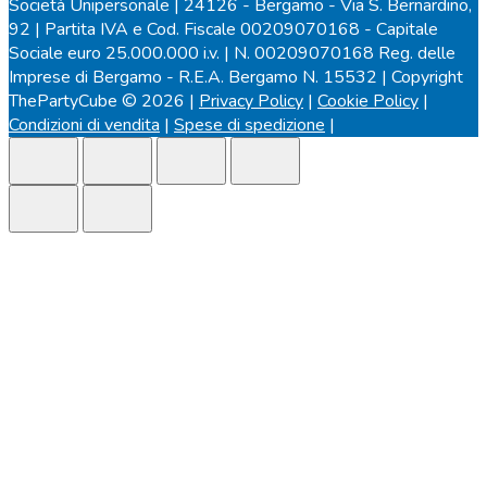
Società Unipersonale | 24126 - Bergamo - Via S. Bernardino,
92 | Partita IVA e Cod. Fiscale 00209070168 - Capitale
Sociale euro 25.000.000 i.v. | N. 00209070168 Reg. delle
Imprese di Bergamo - R.E.A. Bergamo N. 15532 | Copyright
ThePartyCube © 2026 |
Privacy Policy
|
Cookie Policy
|
Condizioni di vendita
|
Spese di spedizione
|