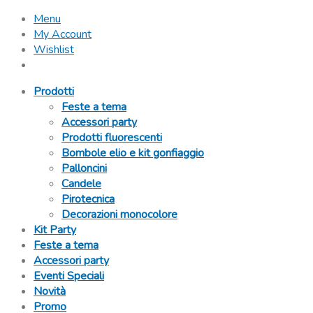
Menu
My Account
Wishlist
Prodotti
Feste a tema
Accessori party
Prodotti fluorescenti
Bombole elio e kit gonfiaggio
Palloncini
Candele
Pirotecnica
Decorazioni monocolore
Kit Party
Feste a tema
Accessori party
Eventi Speciali
Novità
Promo