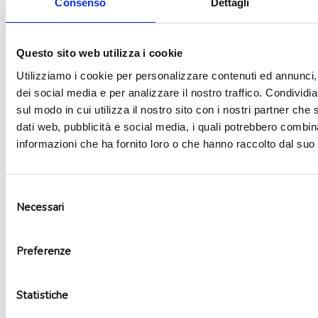
Consenso
Dettagli
Aggiungi alla lista dei desideri
Questo sito web utilizza i cookie
Utilizziamo i cookie per personalizzare contenuti ed annunci, 
dei social media e per analizzare il nostro traffico. Condividi
sul modo in cui utilizza il nostro sito con i nostri partner che 
dati web, pubblicità e social media, i quali potrebbero combin
informazioni che ha fornito loro o che hanno raccolto dal suo u
Selezione
Necessari
del
consenso
Palloncino mylar heart love sfumatura
Preferenze
2,99
€
Aggiungi al carrello
Statistiche