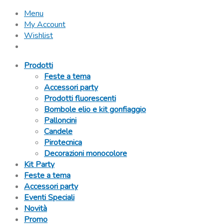
Menu
My Account
Wishlist
Prodotti
Feste a tema
Accessori party
Prodotti fluorescenti
Bombole elio e kit gonfiaggio
Palloncini
Candele
Pirotecnica
Decorazioni monocolore
Kit Party
Feste a tema
Accessori party
Eventi Speciali
Novità
Promo