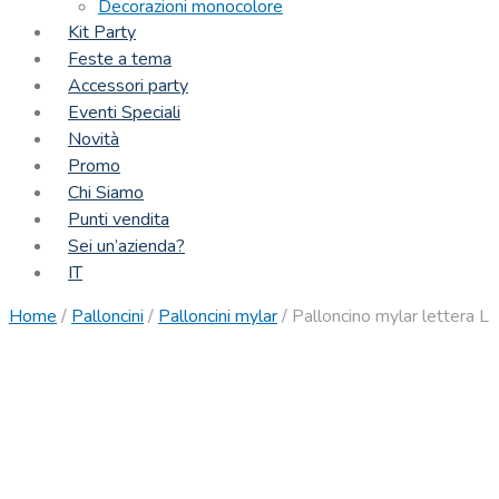
Decorazioni monocolore
Kit Party
Feste a tema
Accessori party
Eventi Speciali
Novità
Promo
Chi Siamo
Punti vendita
Sei un’azienda?
IT
Home
/
Palloncini
/
Palloncini mylar
/
Palloncino mylar lettera L