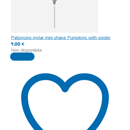
Palloncino mylar mini shape Pumpkins with spider
4,00
€
Non disponibile
Leggi tutto