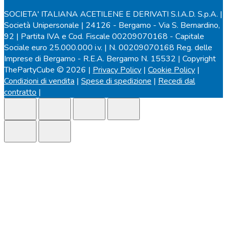
SOCIETA' ITALIANA ACETILENE E DERIVATI S.I.A.D. S.p.A. |
Società Unipersonale | 24126 - Bergamo - Via S. Bernardino,
92 | Partita IVA e Cod. Fiscale 00209070168 - Capitale
Sociale euro 25.000.000 i.v. | N. 00209070168 Reg. delle
Imprese di Bergamo - R.E.A. Bergamo N. 15532 | Copyright
ThePartyCube © 2026 |
Privacy Policy
|
Cookie Policy
|
Condizioni di vendita
|
Spese di spedizione
|
Recedi dal
contratto
|