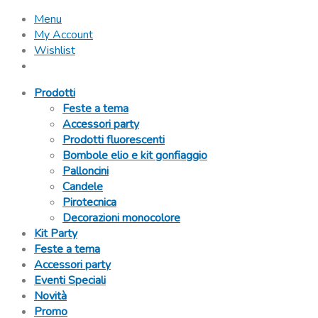
Menu
My Account
Wishlist
Prodotti
Feste a tema
Accessori party
Prodotti fluorescenti
Bombole elio e kit gonfiaggio
Palloncini
Candele
Pirotecnica
Decorazioni monocolore
Kit Party
Feste a tema
Accessori party
Eventi Speciali
Novità
Promo