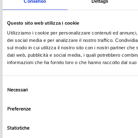
Consenso
Dettagli
Aggiungi alla lista dei desideri
Questo sito web utilizza i cookie
Utilizziamo i cookie per personalizzare contenuti ed annunci, 
dei social media e per analizzare il nostro traffico. Condividi
sul modo in cui utilizza il nostro sito con i nostri partner che 
dati web, pubblicità e social media, i quali potrebbero combin
informazioni che ha fornito loro o che hanno raccolto dal suo u
Selezione
Necessari
del
consenso
Preferenze
Palloncino mylar super shape Mickey Mouse
4,99
€
Aggiungi al carrello
Statistiche