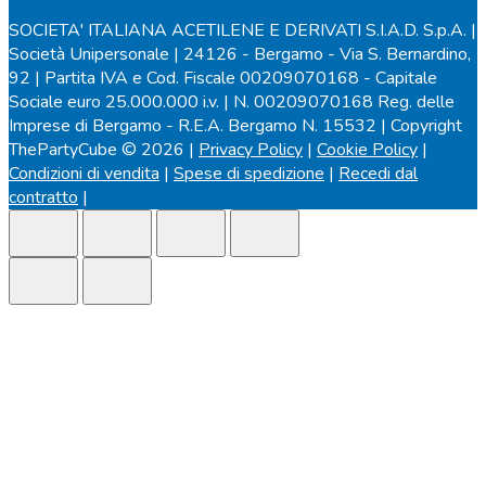
SOCIETA' ITALIANA ACETILENE E DERIVATI S.I.A.D. S.p.A. |
Società Unipersonale | 24126 - Bergamo - Via S. Bernardino,
92 | Partita IVA e Cod. Fiscale 00209070168 - Capitale
Sociale euro 25.000.000 i.v. | N. 00209070168 Reg. delle
Imprese di Bergamo - R.E.A. Bergamo N. 15532 | Copyright
ThePartyCube © 2026 |
Privacy Policy
|
Cookie Policy
|
Condizioni di vendita
|
Spese di spedizione
|
Recedi dal
contratto
|