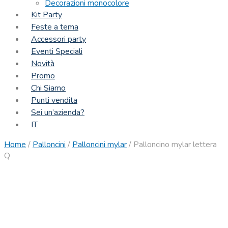
Decorazioni monocolore
Kit Party
Feste a tema
Accessori party
Eventi Speciali
Novità
Promo
Chi Siamo
Punti vendita
Sei un’azienda?
IT
Home
/
Palloncini
/
Palloncini mylar
/
Palloncino mylar lettera
Q