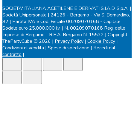
SOCIETA' ITALIANA ACETILENE E DERIVATI S.I.A.D. S.p.A. |
Società Unipersonale | 24126 - Bergamo - Via S. Bernardino,
92 | Partita IVA e Cod. Fiscale 00209070168 - Capitale
Sociale euro 25.000.000 i.v. | N. 00209070168 Reg. delle
Imprese di Bergamo - R.E.A. Bergamo N. 15532 | Copyright
ThePartyCube © 2026 |
Privacy Policy
|
Cookie Policy
|
Condizioni di vendita
|
Spese di spedizione
|
Recedi dal
contratto
|