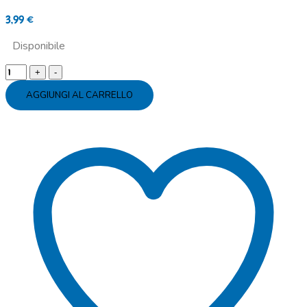
3,99
€
Disponibile
Palloncino
mylar
AGGIUNGI AL CARRELLO
round
Frozen
Olaf
quantity