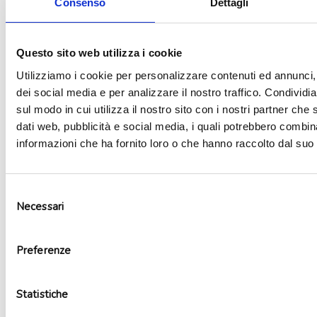
Aggiungi alla lista dei desideri
Consenso
Dettagli
Questo sito web utilizza i cookie
Utilizziamo i cookie per personalizzare contenuti ed annunci, 
dei social media e per analizzare il nostro traffico. Condividi
sul modo in cui utilizza il nostro sito con i nostri partner che 
dati web, pubblicità e social media, i quali potrebbero combin
informazioni che ha fornito loro o che hanno raccolto dal suo u
Selezione
Necessari
del
consenso
Palloncino mylar round Rainbow High
3,99
€
Preferenze
Non disponibile
Leggi tutto
Statistiche