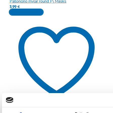
Palloncino mylar round Pj Masks
3,99
€
Aggiungi al carrello