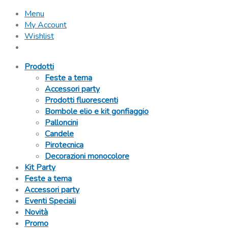
Menu
My Account
Wishlist
Prodotti
Feste a tema
Accessori party
Prodotti fluorescenti
Bombole elio e kit gonfiaggio
Palloncini
Candele
Pirotecnica
Decorazioni monocolore
Kit Party
Feste a tema
Accessori party
Eventi Speciali
Novità
Promo