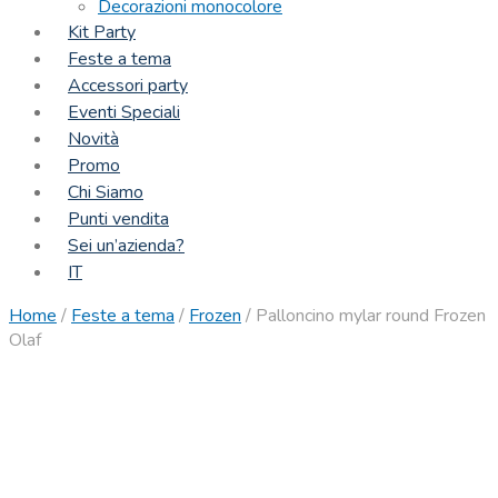
Decorazioni monocolore
Kit Party
Feste a tema
Accessori party
Eventi Speciali
Novità
Promo
Chi Siamo
Punti vendita
Sei un’azienda?
IT
Home
/
Feste a tema
/
Frozen
/
Palloncino mylar round Frozen
Olaf