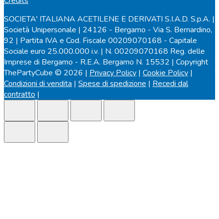
Credits
SOCIETA' ITALIANA ACETILENE E DERIVATI S.I.A.D. S.p.A. |
Società Unipersonale | 24126 - Bergamo - Via S. Bernardino,
92 | Partita IVA e Cod. Fiscale 00209070168 - Capitale
Sociale euro 25.000.000 i.v. | N. 00209070168 Reg. delle
Imprese di Bergamo - R.E.A. Bergamo N. 15532 | Copyright
ThePartyCube © 2026 |
Privacy Policy
|
Cookie Policy
|
Condizioni di vendita
|
Spese di spedizione
|
Recedi dal
contratto
|