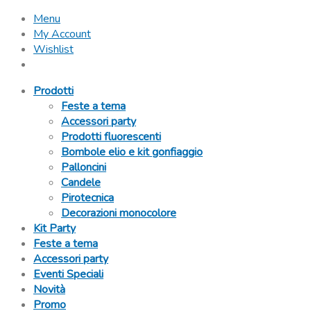
Menu
My Account
Wishlist
Prodotti
Feste a tema
Accessori party
Prodotti fluorescenti
Bombole elio e kit gonfiaggio
Palloncini
Candele
Pirotecnica
Decorazioni monocolore
Kit Party
Feste a tema
Accessori party
Eventi Speciali
Novità
Promo