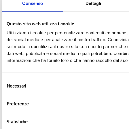
Aggiungi alla lista dei desideri
Consenso
Dettagli
Questo sito web utilizza i cookie
Utilizziamo i cookie per personalizzare contenuti ed annunci, 
dei social media e per analizzare il nostro traffico. Condividi
sul modo in cui utilizza il nostro sito con i nostri partner che 
dati web, pubblicità e social media, i quali potrebbero combin
informazioni che ha fornito loro o che hanno raccolto dal suo u
Selezione
Necessari
del
consenso
Palloncino mylar mini shape Pumpkins with spider
4,00
€
Preferenze
Non disponibile
Leggi tutto
Statistiche