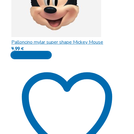
Palloncino mylar super shape Mickey Mouse
4,99
€
Aggiungi al carrello