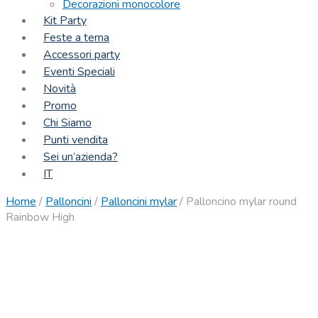
Decorazioni monocolore
Kit Party
Feste a tema
Accessori party
Eventi Speciali
Novità
Promo
Chi Siamo
Punti vendita
Sei un’azienda?
IT
Home
/
Palloncini
/
Palloncini mylar
/
Palloncino mylar round
Rainbow High