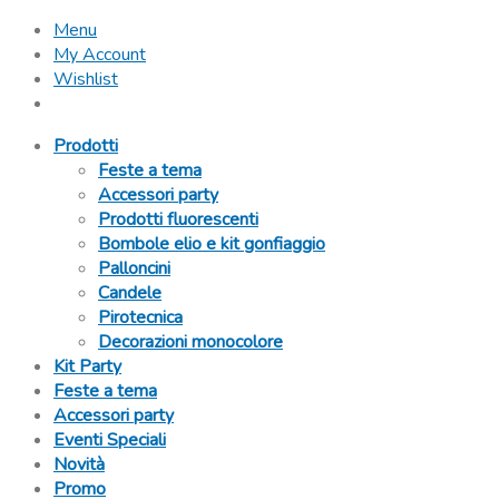
Menu
My Account
Wishlist
Prodotti
Feste a tema
Accessori party
Prodotti fluorescenti
Bombole elio e kit gonfiaggio
Palloncini
Candele
Pirotecnica
Decorazioni monocolore
Kit Party
Feste a tema
Accessori party
Eventi Speciali
Novità
Promo