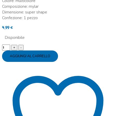
Colore: multicolore
Composizione: mylar
Dimensione: super shape
Confezione: 1 pezzo
4,99
€
Disponibile
Palloncino
mylar
AGGIUNGI AL CARRELLO
super
shape
Barbie
Sparkle
quantity