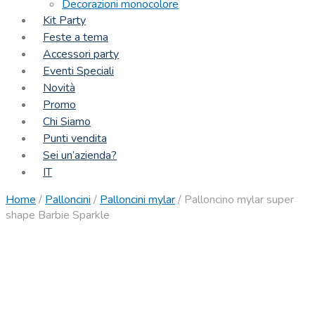
Decorazioni monocolore
Kit Party
Feste a tema
Accessori party
Eventi Speciali
Novità
Promo
Chi Siamo
Punti vendita
Sei un’azienda?
IT
Home
/
Palloncini
/
Palloncini mylar
/
Palloncino mylar super
shape Barbie Sparkle