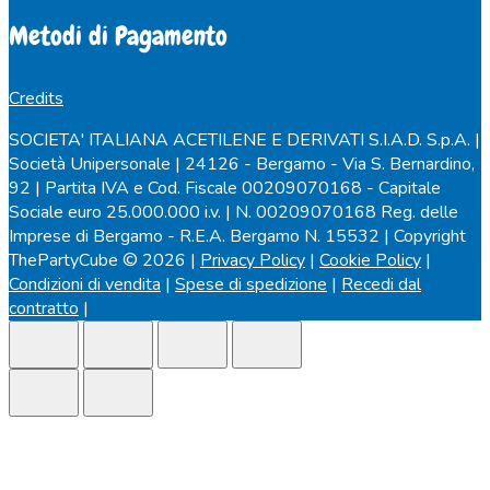
Metodi di Pagamento
Credits
SOCIETA' ITALIANA ACETILENE E DERIVATI S.I.A.D. S.p.A. |
Società Unipersonale | 24126 - Bergamo - Via S. Bernardino,
92 | Partita IVA e Cod. Fiscale 00209070168 - Capitale
Sociale euro 25.000.000 i.v. | N. 00209070168 Reg. delle
Imprese di Bergamo - R.E.A. Bergamo N. 15532 | Copyright
ThePartyCube © 2026 |
Privacy Policy
|
Cookie Policy
|
Condizioni di vendita
|
Spese di spedizione
|
Recedi dal
contratto
|