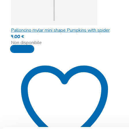
Palloncino mylar mini shape Pumpkins with spider
4,00
€
Non disponibile
Leggi tutto