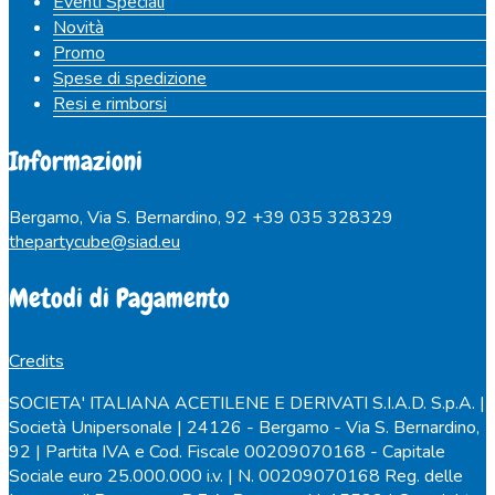
Eventi Speciali
Novità
Promo
Spese di spedizione
Resi e rimborsi
Informazioni
Bergamo, Via S. Bernardino, 92
+39 035 328329
thepartycube@siad.eu
Metodi di Pagamento
Credits
SOCIETA' ITALIANA ACETILENE E DERIVATI S.I.A.D. S.p.A. |
Società Unipersonale | 24126 - Bergamo - Via S. Bernardino,
92 | Partita IVA e Cod. Fiscale 00209070168 - Capitale
Sociale euro 25.000.000 i.v. | N. 00209070168 Reg. delle