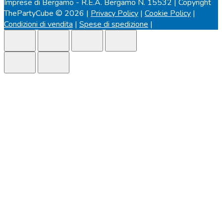
Imprese di Bergamo - R.E.A. Bergamo N. 15532 | Copyright
ThePartyCube © 2026 |
Privacy Policy
|
Cookie Policy
|
Condizioni di vendita
|
Spese di spedizione
|