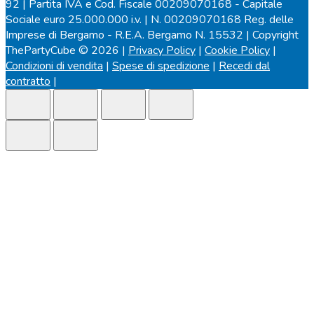
92 | Partita IVA e Cod. Fiscale 00209070168 - Capitale
Sociale euro 25.000.000 i.v. | N. 00209070168 Reg. delle
Imprese di Bergamo - R.E.A. Bergamo N. 15532 | Copyright
ThePartyCube © 2026 |
Privacy Policy
|
Cookie Policy
|
Condizioni di vendita
|
Spese di spedizione
|
Recedi dal
contratto
|