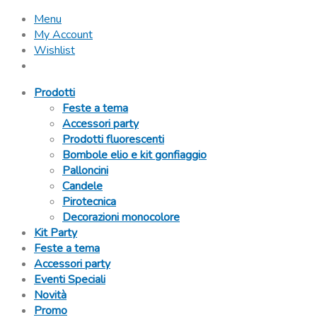
Menu
My Account
Wishlist
Prodotti
Feste a tema
Accessori party
Prodotti fluorescenti
Bombole elio e kit gonfiaggio
Palloncini
Candele
Pirotecnica
Decorazioni monocolore
Kit Party
Feste a tema
Accessori party
Eventi Speciali
Novità
Promo