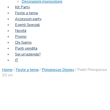
Decorazioni monocolore
Kit Party
Feste a tema
Accessori party
Eventi Speciali
Novità
Promo
Chi Siamo
Punti vendita
Sei un’azienda?
IT
Home
/
Feste a tema
/
Principesse Disney
/
Piatti Principesse
20 cm