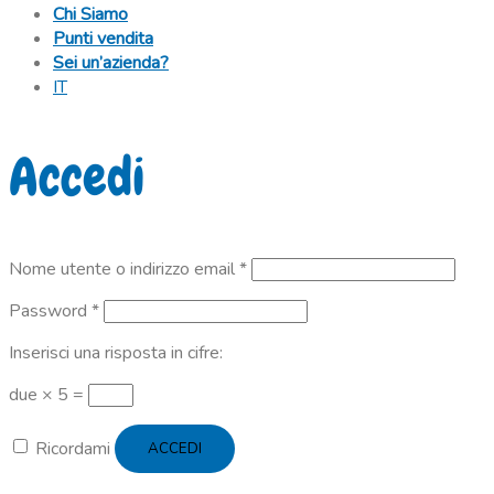
Chi Siamo
Punti vendita
Sei un’azienda?
IT
Accedi
Richiesto
Nome utente o indirizzo email
*
Richiesto
Password
*
Inserisci una risposta in cifre:
due × 5 =
Ricordami
ACCEDI