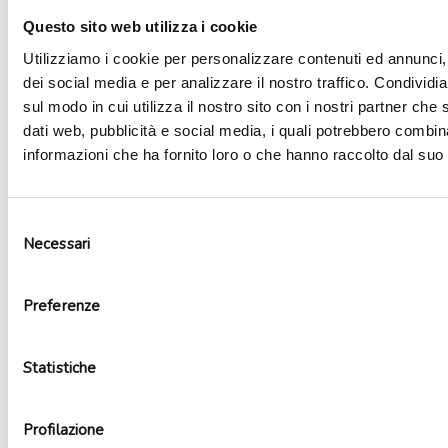
Questo sito web utilizza i cookie
Utilizziamo i cookie per personalizzare contenuti ed annunci, 
dei social media e per analizzare il nostro traffico. Condividi
sul modo in cui utilizza il nostro sito con i nostri partner che 
dati web, pubblicità e social media, i quali potrebbero combin
informazioni che ha fornito loro o che hanno raccolto dal suo u
Selezione
Necessari
del
consenso
Palloncino mylar super shape frame Principesse
Preferenze
5,00
€
Aggiungi al carrello
Statistiche
Profilazione