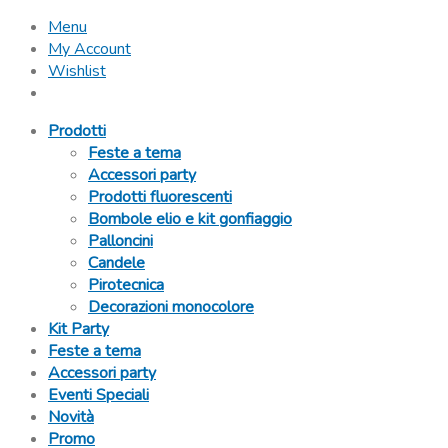
Menu
My Account
Wishlist
Prodotti
Feste a tema
Accessori party
Prodotti fluorescenti
Bombole elio e kit gonfiaggio
Palloncini
Candele
Pirotecnica
Decorazioni monocolore
Kit Party
Feste a tema
Accessori party
Eventi Speciali
Novità
Promo