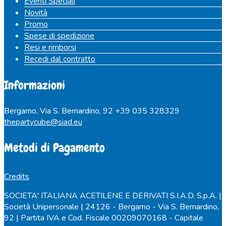
Eventi Speciali
Novità
Promo
Spese di spedizione
Resi e rimborsi
Recedi dal contratto
Informazioni
Bergamo, Via S. Bernardino, 92
+39 035 328329
thepartycube@siad.eu
Metodi di Pagamento
Credits
SOCIETA' ITALIANA ACETILENE E DERIVATI S.I.A.D. S.p.A. |
Società Unipersonale | 24126 - Bergamo - Via S. Bernardino,
92 | Partita IVA e Cod. Fiscale 00209070168 - Capitale