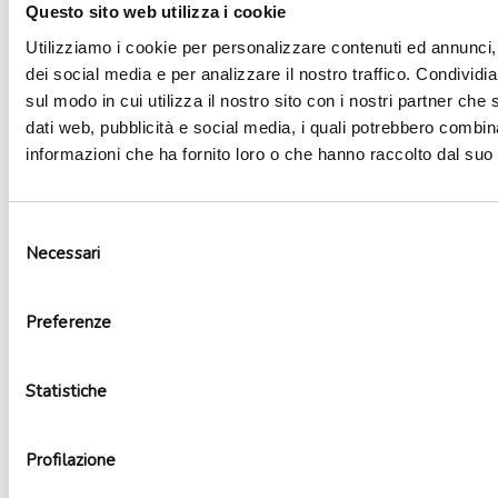
Questo sito web utilizza i cookie
Utilizziamo i cookie per personalizzare contenuti ed annunci, 
dei social media e per analizzare il nostro traffico. Condividi
sul modo in cui utilizza il nostro sito con i nostri partner che 
dati web, pubblicità e social media, i quali potrebbero combin
informazioni che ha fornito loro o che hanno raccolto dal suo u
Selezione
Necessari
del
consenso
Stickers unicorno
Preferenze
1,79
€
Aggiungi al carrello
Statistiche
Profilazione