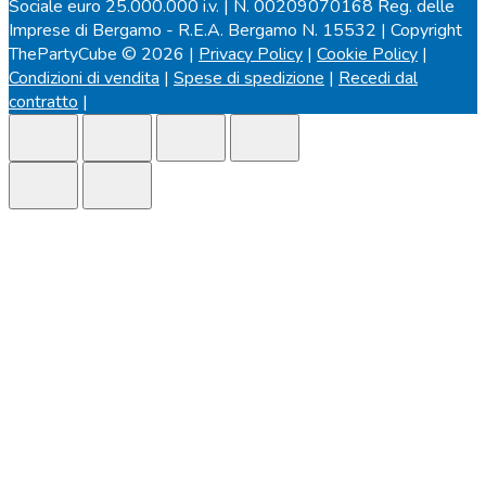
Sociale euro 25.000.000 i.v. | N. 00209070168 Reg. delle
Imprese di Bergamo - R.E.A. Bergamo N. 15532 | Copyright
ThePartyCube © 2026 |
Privacy Policy
|
Cookie Policy
|
Condizioni di vendita
|
Spese di spedizione
|
Recedi dal
contratto
|