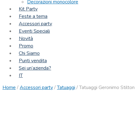
Decorazioni monocolore
Kit Party
Feste a tema
Accessori party
Eventi Speciali
Novità
Promo
Chi Siamo
Punti vendita
Sei un’azienda?
IT
Home
/
Accessori party
/
Tatuaggi
/
Tatuaggi Geronimo Stilton