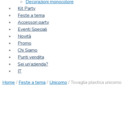
Decorazioni monocolore
Kit Party
Feste a tema
Accessori party
Eventi Speciali
Novità
Promo
Chi Siamo
Punti vendita
Sei un’azienda?
IT
Home
/
Feste a tema
/
Unicorno
/
Tovaglia plastica unicorno