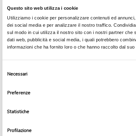
Questo sito web utilizza i cookie
Utilizziamo i cookie per personalizzare contenuti ed annunci, 
dei social media e per analizzare il nostro traffico. Condividi
sul modo in cui utilizza il nostro sito con i nostri partner che 
dati web, pubblicità e social media, i quali potrebbero combin
informazioni che ha fornito loro o che hanno raccolto dal suo u
Selezione
Necessari
del
consenso
Stickers unicorno
1,79
€
Preferenze
Aggiungi al carrello
Statistiche
Profilazione