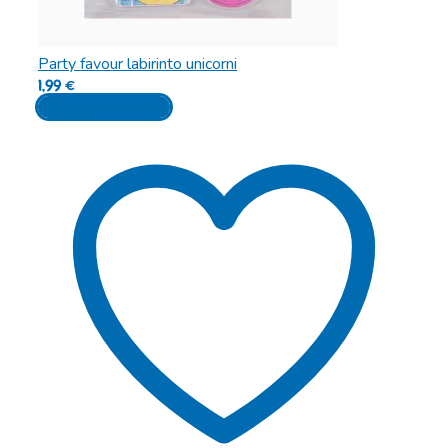
Party favour labirinto unicorni
1,99
€
Aggiungi al carrello