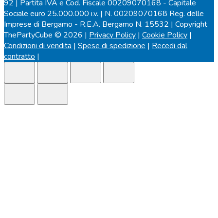
92 | Partita IVA e Cod. Fiscale 00209070168 - Capitale
Sociale euro 25.000.000 i.v. | N. 00209070168 Reg. delle
Imprese di Bergamo - R.E.A. Bergamo N. 15532 | Copyright
ThePartyCube © 2026 |
Privacy Policy
|
Cookie Policy
|
Condizioni di vendita
|
Spese di spedizione
|
Recedi dal
contratto
|