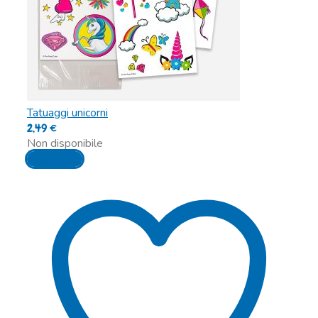
Tatuaggi unicorni
2,49
€
Non disponibile
Leggi tutto