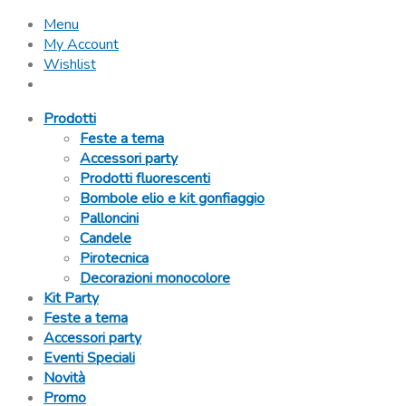
Menu
My Account
Wishlist
Prodotti
Feste a tema
Accessori party
Prodotti fluorescenti
Bombole elio e kit gonfiaggio
Palloncini
Candele
Pirotecnica
Decorazioni monocolore
Kit Party
Feste a tema
Accessori party
Eventi Speciali
Novità
Promo