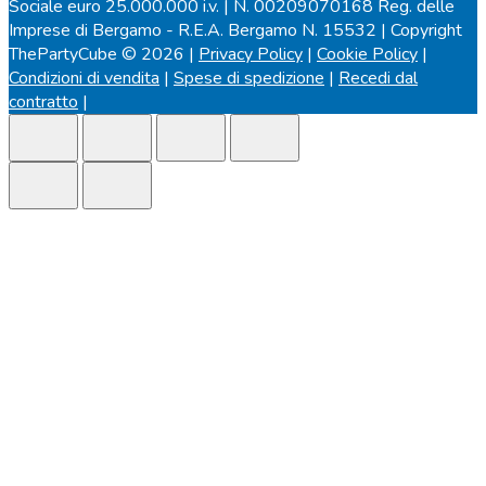
Sociale euro 25.000.000 i.v. | N. 00209070168 Reg. delle
Imprese di Bergamo - R.E.A. Bergamo N. 15532 | Copyright
ThePartyCube © 2026 |
Privacy Policy
|
Cookie Policy
|
Condizioni di vendita
|
Spese di spedizione
|
Recedi dal
contratto
|