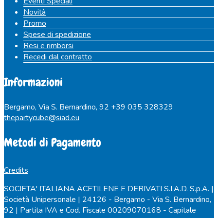
Eventi Speciali
Novità
Promo
Spese di spedizione
Resi e rimborsi
Recedi dal contratto
Informazioni
Bergamo, Via S. Bernardino, 92
+39 035 328329
thepartycube@siad.eu
Metodi di Pagamento
Credits
SOCIETA' ITALIANA ACETILENE E DERIVATI S.I.A.D. S.p.A. |
Società Unipersonale | 24126 - Bergamo - Via S. Bernardino,
92 | Partita IVA e Cod. Fiscale 00209070168 - Capitale