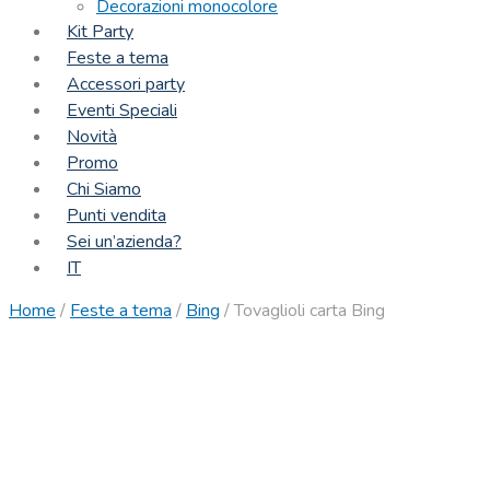
Decorazioni monocolore
Kit Party
Feste a tema
Accessori party
Eventi Speciali
Novità
Promo
Chi Siamo
Punti vendita
Sei un’azienda?
IT
Home
/
Feste a tema
/
Bing
/
Tovaglioli carta Bing