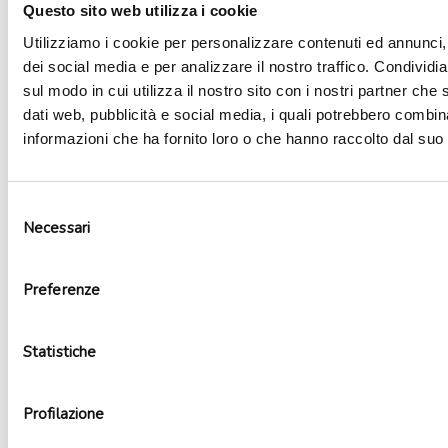
Questo sito web utilizza i cookie
Utilizziamo i cookie per personalizzare contenuti ed annunci, 
dei social media e per analizzare il nostro traffico. Condividi
sul modo in cui utilizza il nostro sito con i nostri partner che 
dati web, pubblicità e social media, i quali potrebbero combin
informazioni che ha fornito loro o che hanno raccolto dal suo u
Selezione
Necessari
del
consenso
Bicchieri carta Bing
Preferenze
3,79
€
Aggiungi al carrello
Statistiche
Profilazione