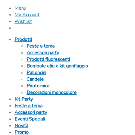
Menu
My Account
Wishlist
Prodotti
Feste a tema
Accessori party
Prodotti fluorescenti
Bombole elio e kit gonfiaggio
Palloncini
Candele
Pirotecnica
Decorazioni monocolore
Kit Party
Feste a tema
Accessori party
Eventi Speciali
Novità
Promo