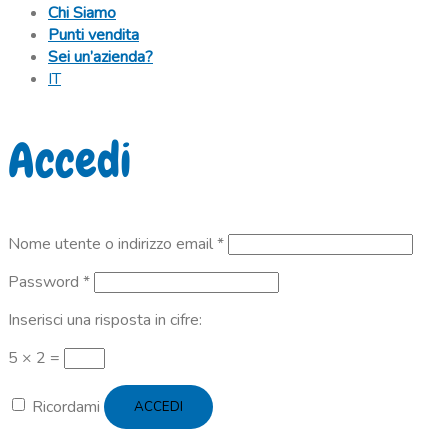
Chi Siamo
Punti vendita
Sei un’azienda?
IT
Accedi
Richiesto
Nome utente o indirizzo email
*
Richiesto
Password
*
Inserisci una risposta in cifre:
5 × 2 =
Ricordami
ACCEDI