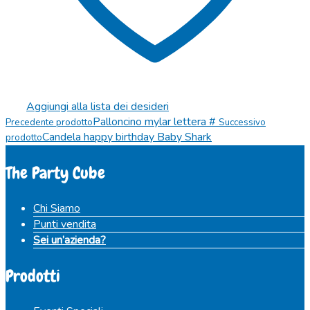
Aggiungi alla lista dei desideri
Palloncino mylar lettera #
Precedente prodotto
Successivo
Candela happy birthday Baby Shark
prodotto
The Party Cube
Chi Siamo
Punti vendita
Sei un’azienda?
Prodotti