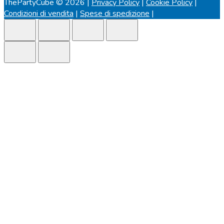
ThePartyCube © 2026 |
Privacy Policy
|
Cookie Policy
|
Condizioni di vendita
|
Spese di spedizione
|