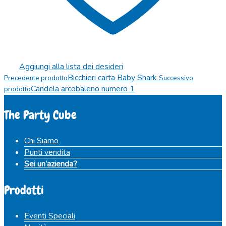
Aggiungi alla lista dei desideri
Bicchieri carta Baby Shark
Precedente prodotto
Successivo
Candela arcobaleno numero 1
prodotto
The Party Cube
Chi Siamo
Punti vendita
Sei un’azienda?
Prodotti
Eventi Speciali