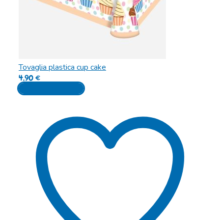
Tovaglia plastica cup cake
4,90
€
Aggiungi al carrello