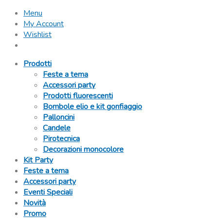
Menu
My Account
Wishlist
Prodotti
Feste a tema
Accessori party
Prodotti fluorescenti
Bombole elio e kit gonfiaggio
Palloncini
Candele
Pirotecnica
Decorazioni monocolore
Kit Party
Feste a tema
Accessori party
Eventi Speciali
Novità
Promo