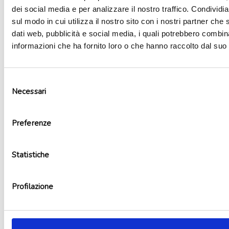
dei social media e per analizzare il nostro traffico. Condividi
sul modo in cui utilizza il nostro sito con i nostri partner che 
dati web, pubblicità e social media, i quali potrebbero combin
informazioni che ha fornito loro o che hanno raccolto dal suo u
Selezione
Necessari
del
consenso
Preferenze
Piatti carta cup cake 23 cm
3,00
€
Statistiche
Aggiungi al carrello
Profilazione