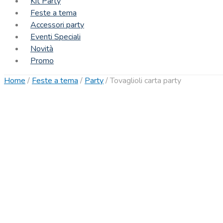
Kit Party
Feste a tema
Accessori party
Eventi Speciali
Novità
Promo
Home
/
Feste a tema
/
Party
/
Tovaglioli carta party