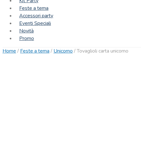
Kit Party
Feste a tema
Accessori party
Eventi Speciali
Novità
Promo
Home
/
Feste a tema
/
Unicorno
/
Tovaglioli carta unicorno