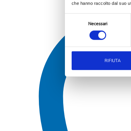
che hanno raccolto dal suo uti
Selezione
Necessari
del
consenso
RIFIUTA