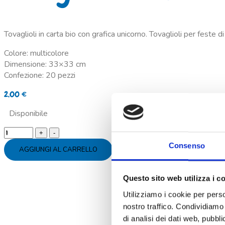
Tovaglioli in carta bio con grafica unicorno. Tovaglioli per feste 
Colore: multicolore
Dimensione: 33×33 cm
Confezione: 20 pezzi
2,00
€
Disponibile
Tovaglioli
carta
Consenso
AGGIUNGI AL CARRELLO
unicorno
quantity
Questo sito web utilizza i c
Utilizziamo i cookie per perso
nostro traffico. Condividiamo 
di analisi dei dati web, pubbl