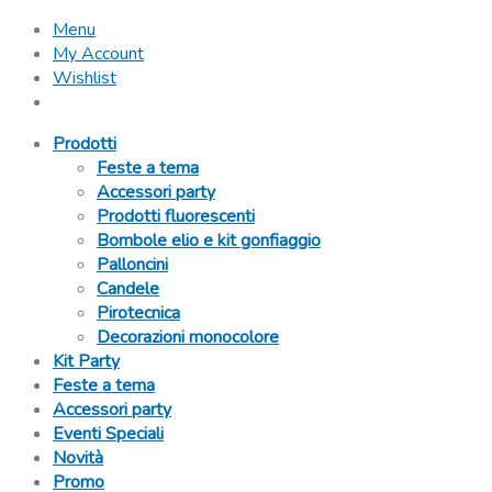
Menu
My Account
Wishlist
Prodotti
Feste a tema
Accessori party
Prodotti fluorescenti
Bombole elio e kit gonfiaggio
Palloncini
Candele
Pirotecnica
Decorazioni monocolore
Kit Party
Feste a tema
Accessori party
Eventi Speciali
Novità
Promo