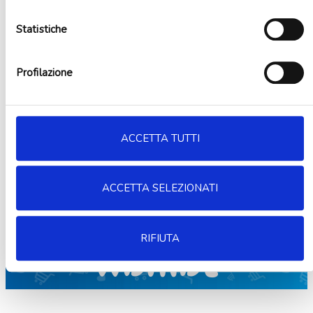
Decorazioni monocolore
Kit Party
Statistiche
Feste a tema
Accessori party
Eventi Speciali
Profilazione
Novità
Promo
Chi Siamo
Punti vendita
ACCETTA TUTTI
Sei un’azienda?
IT
ACCETTA SELEZIONATI
Home
/
Wishlist
RIFIUTA
Wishlist