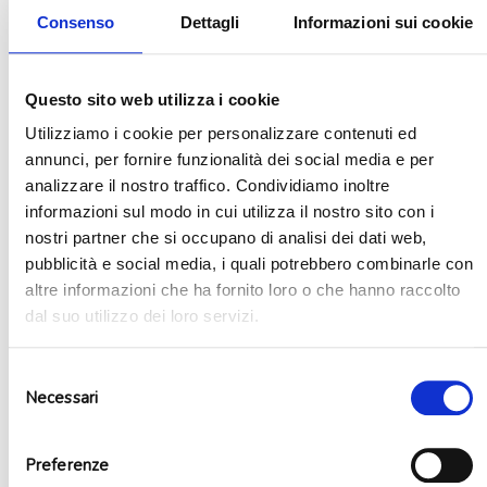
Consenso
Dettagli
Informazioni sui cookie
Inserisci i termini
desiderati e premi Invio per iniziare la ricerca
Spedizione gratuita sopra i 35 euro | Agosto: consegne non
Questo sito web utilizza i cookie
garantite e possibili ritardi
Utilizziamo i cookie per personalizzare contenuti ed
annunci, per fornire funzionalità dei social media e per
analizzare il nostro traffico. Condividiamo inoltre
0
informazioni sul modo in cui utilizza il nostro sito con i
nostri partner che si occupano di analisi dei dati web,
0
pubblicità e social media, i quali potrebbero combinarle con
altre informazioni che ha fornito loro o che hanno raccolto
Prodotti
dal suo utilizzo dei loro servizi.
Feste a tema
Accessori party
Prodotti fluorescenti
Selezione
Bombole elio e kit gonfiaggio
Necessari
del
Palloncini
consenso
Candele
Preferenze
Pirotecnica