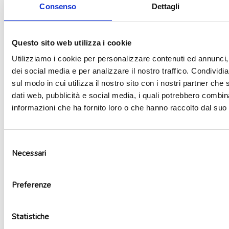
Consenso
Dettagli
Aggiungi alla lista dei desideri
Questo sito web utilizza i cookie
Utilizziamo i cookie per personalizzare contenuti ed annunci, 
dei social media e per analizzare il nostro traffico. Condividi
sul modo in cui utilizza il nostro sito con i nostri partner che 
dati web, pubblicità e social media, i quali potrebbero combin
informazioni che ha fornito loro o che hanno raccolto dal suo u
Selezione
Necessari
del
consenso
Preferenze
Candela pirotecnica scintille di luce simbolo #
3,79
€
Statistiche
Aggiungi al carrello