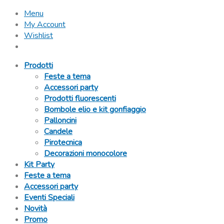
Menu
My Account
Wishlist
Prodotti
Feste a tema
Accessori party
Prodotti fluorescenti
Bombole elio e kit gonfiaggio
Palloncini
Candele
Pirotecnica
Decorazioni monocolore
Kit Party
Feste a tema
Accessori party
Eventi Speciali
Novità
Promo