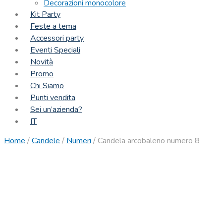
Decorazioni monocolore
Kit Party
Feste a tema
Accessori party
Eventi Speciali
Novità
Promo
Chi Siamo
Punti vendita
Sei un’azienda?
IT
Home
/
Candele
/
Numeri
/
Candela arcobaleno numero 8