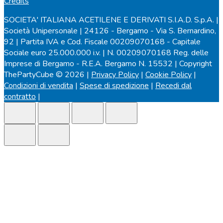
Credits
SOCIETA' ITALIANA ACETILENE E DERIVATI S.I.A.D. S.p.A. |
Società Unipersonale | 24126 - Bergamo - Via S. Bernardino,
92 | Partita IVA e Cod. Fiscale 00209070168 - Capitale
Sociale euro 25.000.000 i.v. | N. 00209070168 Reg. delle
Imprese di Bergamo - R.E.A. Bergamo N. 15532 | Copyright
ThePartyCube © 2026 |
Privacy Policy
|
Cookie Policy
|
Condizioni di vendita
|
Spese di spedizione
|
Recedi dal
contratto
|