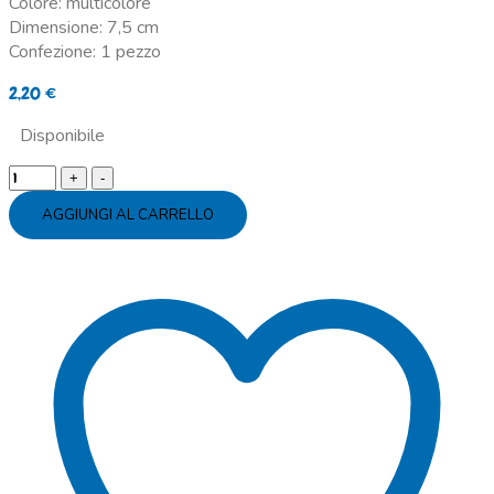
Colore: multicolore
Dimensione: 7,5 cm
Confezione: 1 pezzo
2,20
€
Disponibile
Candela
arcobaleno
AGGIUNGI AL CARRELLO
numero
8
quantity