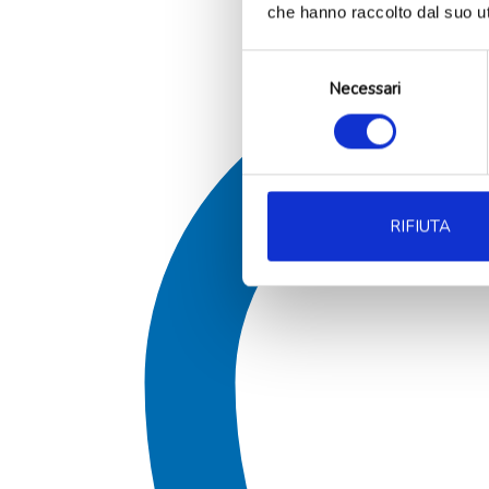
che hanno raccolto dal suo uti
Selezione
Necessari
del
consenso
RIFIUTA