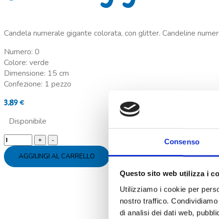
Candela numerale gigante colorata, con glitter. Candeline numero 
Numero: 0
Colore: verde
Dimensione: 15 cm
Confezione: 1 pezzo
3,89
€
Disponibile
Candela
Consenso
gigante
AGGIUNGI AL CARRELLO
verde
numero
Questo sito web utilizza i c
0
Utilizziamo i cookie per perso
quantity
nostro traffico. Condividiamo 
di analisi dei dati web, pubbl