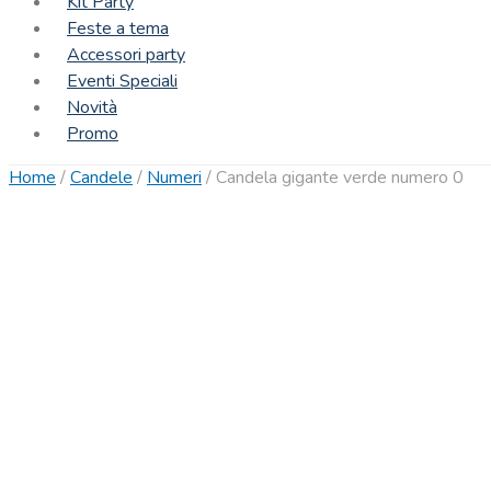
Kit Party
Feste a tema
Accessori party
Eventi Speciali
Novità
Promo
Home
/
Candele
/
Numeri
/
Candela gigante verde numero 0