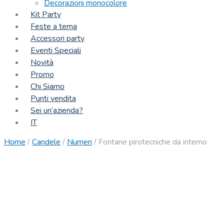
Decorazioni monocolore
Kit Party
Feste a tema
Accessori party
Eventi Speciali
Novità
Promo
Chi Siamo
Punti vendita
Sei un’azienda?
IT
Home
/
Candele
/
Numeri
/
Fontane pirotecniche da interno