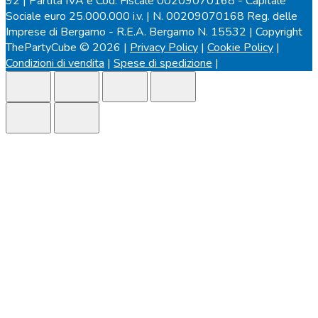
92 | Partita IVA e Cod. Fiscale 00209070168 - Capitale
Sociale euro 25.000.000 i.v. | N. 00209070168 Reg. delle
Imprese di Bergamo - R.E.A. Bergamo N. 15532 | Copyright
ThePartyCube © 2026 |
Privacy Policy
|
Cookie Policy
|
Condizioni di vendita
|
Spese di spedizione
|