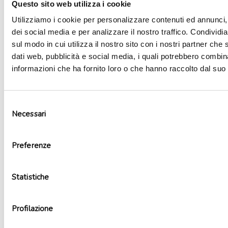
Questo sito web utilizza i cookie
Utilizziamo i cookie per personalizzare contenuti ed annunci, 
dei social media e per analizzare il nostro traffico. Condividi
sul modo in cui utilizza il nostro sito con i nostri partner che 
dati web, pubblicità e social media, i quali potrebbero combin
informazioni che ha fornito loro o che hanno raccolto dal suo u
Selezione
Necessari
del
consenso
Preferenze
Candela pirotecnica scintille di luce numero 1
3,79
€
Aggiungi al carrello
Statistiche
Profilazione