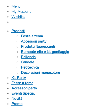
Menu
My Account
Wishlist
Prodotti
Feste a tema
Accessori party
Prodotti fluorescenti
Bombole elio e kit gonfiaggio
Palloncini
Candele
Pirotecnica
Decorazioni monocolore
Kit Party
Feste a tema
Accessori party
Eventi Speciali
Novità
Promo