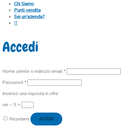
Chi Siamo
Punti vendita
Sei un’azienda?
IT
Accedi
Richiesto
Nome utente o indirizzo email
*
Richiesto
Password
*
Inserisci una risposta in cifre:
sei − 5 =
Ricordami
ACCEDI