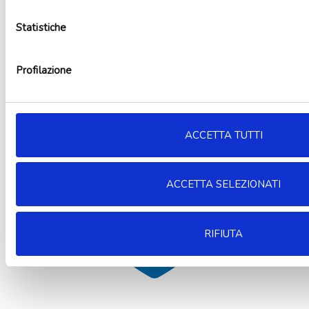
Kit party Geronimo Stilton 8 persone
Statistiche
19,90
€
Aggiungi al carrello
Profilazione
ACCETTA TUTTI
ACCETTA SELEZIONATI
RIFIUTA