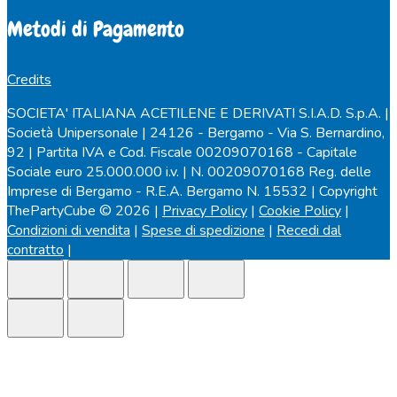
Metodi di Pagamento
Credits
SOCIETA' ITALIANA ACETILENE E DERIVATI S.I.A.D. S.p.A. |
Società Unipersonale | 24126 - Bergamo - Via S. Bernardino,
92 | Partita IVA e Cod. Fiscale 00209070168 - Capitale
Sociale euro 25.000.000 i.v. | N. 00209070168 Reg. delle
Imprese di Bergamo - R.E.A. Bergamo N. 15532 | Copyright
ThePartyCube © 2026 |
Privacy Policy
|
Cookie Policy
|
Condizioni di vendita
|
Spese di spedizione
|
Recedi dal
contratto
|