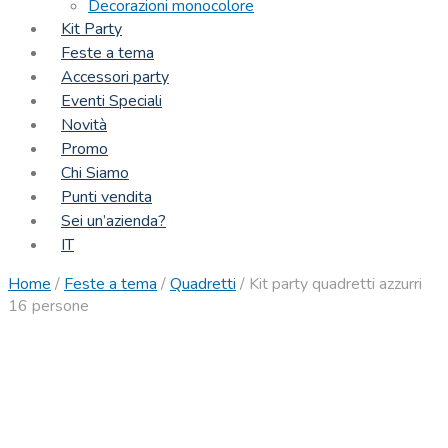
Decorazioni monocolore
Kit Party
Feste a tema
Accessori party
Eventi Speciali
Novità
Promo
Chi Siamo
Punti vendita
Sei un’azienda?
IT
Home
/
Feste a tema
/
Quadretti
/
Kit party quadretti azzurri
16 persone