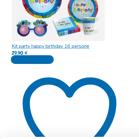
Kit party happy birthday 16 persone
29,90
€
Aggiungi al carrello