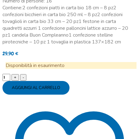
Numero di persone: 16
Contiene:2 confezioni piatti in carta bio 18 cm – 8 pz2
confezioni bicchieri in carta bio 250 ml – 8 pz2 confezioni
tovaglioli in carta bio 33 cm – 20 pz1 festone in carta
quadretti azzurri 1 confezione palloncini lattice azzurro – 20
pz1 candela Buon Compleanno1 confezione stelline
pirotecniche – 10 pz 1 tovaglia in plastica 137×182 cm
29,90
€
Disponibilità in esaurimento
Kit
party
AGGIUNGI AL CARRELLO
quadretti
azzurri
16
persone
quantity