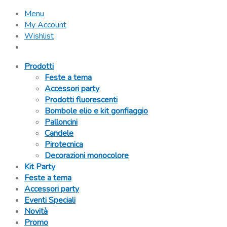
Menu
My Account
Wishlist
Prodotti
Feste a tema
Accessori party
Prodotti fluorescenti
Bombole elio e kit gonfiaggio
Palloncini
Candele
Pirotecnica
Decorazioni monocolore
Kit Party
Feste a tema
Accessori party
Eventi Speciali
Novità
Promo