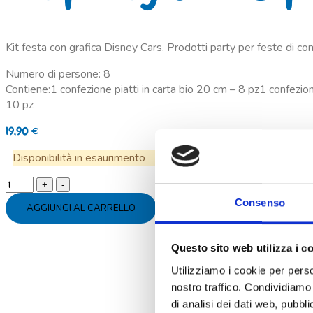
Kit festa con grafica Disney Cars. Prodotti party per feste di co
Numero di persone: 8
Contiene:1 confezione piatti in carta bio 20 cm – 8 pz1 confezion
10 pz
19,90
€
Disponibilità in esaurimento
Kit
party
Consenso
AGGIUNGI AL CARRELLO
Cars
8
persone
Questo sito web utilizza i c
quantity
Utilizziamo i cookie per perso
nostro traffico. Condividiamo 
di analisi dei dati web, pubbl