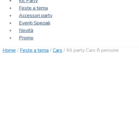
Kit Party
Feste a tema
Accessori party
Eventi Speciali
Novità
Promo
Home
/
Feste a tema
/
Cars
/
Kit party Cars 8 persone