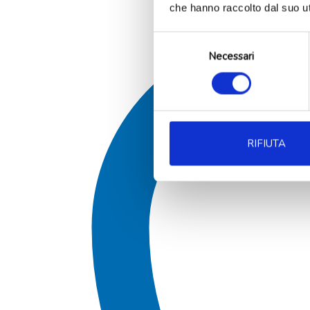
che hanno raccolto dal suo uti
Selezione
Necessari
del
consenso
RIFIUTA