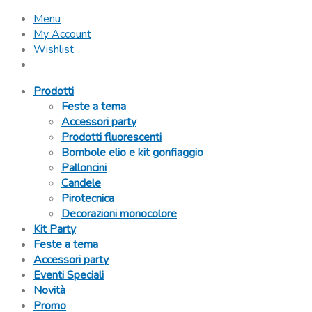
Menu
My Account
Wishlist
Prodotti
Feste a tema
Accessori party
Prodotti fluorescenti
Bombole elio e kit gonfiaggio
Palloncini
Candele
Pirotecnica
Decorazioni monocolore
Kit Party
Feste a tema
Accessori party
Eventi Speciali
Novità
Promo