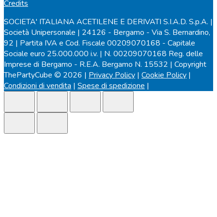
Credits
SOCIETA' ITALIANA ACETILENE E DERIVATI S.I.A.D. S.p.A. |
Società Unipersonale | 24126 - Bergamo - Via S. Bernardino,
92 | Partita IVA e Cod. Fiscale 00209070168 - Capitale
Sociale euro 25.000.000 i.v. | N. 00209070168 Reg. delle
Imprese di Bergamo - R.E.A. Bergamo N. 15532 | Copyright
ThePartyCube © 2026 |
Privacy Policy
|
Cookie Policy
|
Condizioni di vendita
|
Spese di spedizione
|