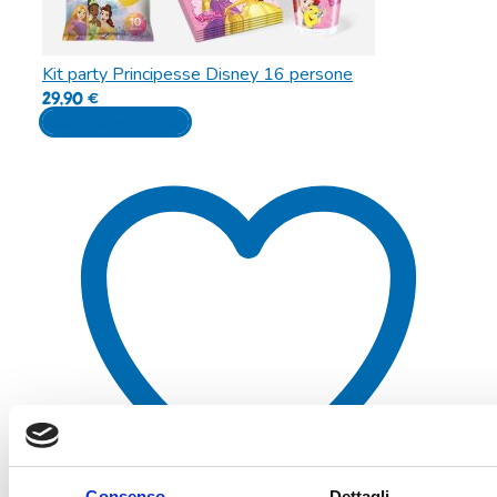
Kit party Principesse Disney 16 persone
29,90
€
Aggiungi al carrello
Consenso
Dettagli