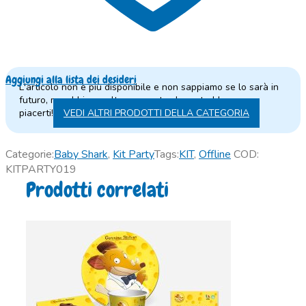
Aggiungi alla lista dei desideri
L'articolo non è più disponibile e non sappiamo se lo sarà in
futuro, ma abbiamo altre proposte che potrebbero
piacerti!
VEDI ALTRI PRODOTTI DELLA CATEGORIA
Categorie:
Baby Shark
,
Kit Party
Tags:
KIT
,
Offline
COD:
KITPARTY019
Prodotti correlati