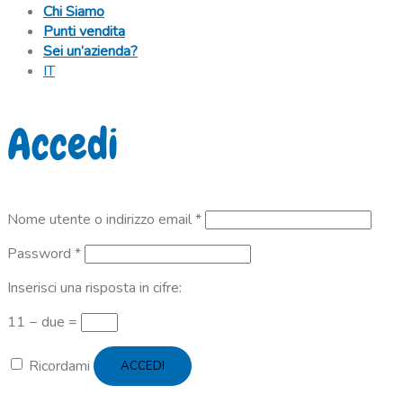
Chi Siamo
Punti vendita
Sei un’azienda?
IT
Accedi
Richiesto
Nome utente o indirizzo email
*
Richiesto
Password
*
Inserisci una risposta in cifre:
11 − due =
Ricordami
ACCEDI