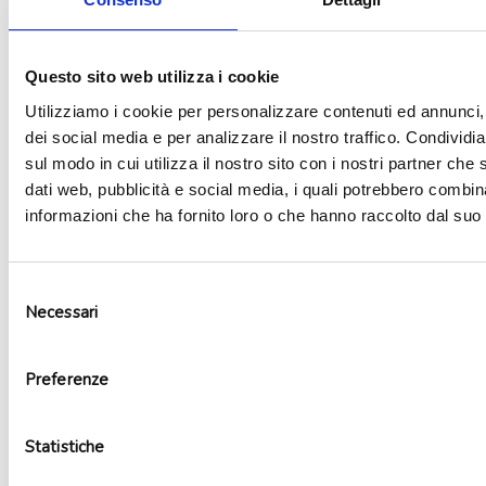
Aggiungi alla lista dei desideri
Questo sito web utilizza i cookie
Utilizziamo i cookie per personalizzare contenuti ed annunci, 
dei social media e per analizzare il nostro traffico. Condividi
sul modo in cui utilizza il nostro sito con i nostri partner che 
dati web, pubblicità e social media, i quali potrebbero combin
informazioni che ha fornito loro o che hanno raccolto dal suo u
Selezione
Necessari
del
consenso
Preferenze
Kit party Cry Babies 8 persone
19,90
€
Statistiche
Non disponibile