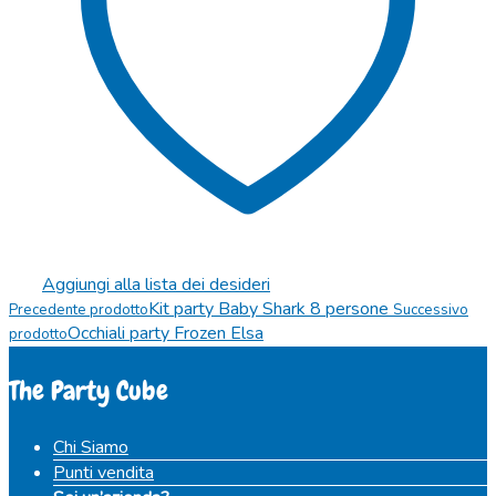
Aggiungi alla lista dei desideri
Kit party Baby Shark 8 persone
Precedente prodotto
Successivo
Occhiali party Frozen Elsa
prodotto
The Party Cube
Chi Siamo
Punti vendita