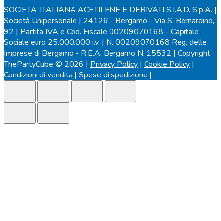
SOCIETA' ITALIANA ACETILENE E DERIVATI S.I.A.D. S.p.A. |
Società Unipersonale | 24126 - Bergamo - Via S. Bernardino,
92 | Partita IVA e Cod. Fiscale 00209070168 - Capitale
Sociale euro 25.000.000 i.v. | N. 00209070168 Reg. delle
Imprese di Bergamo - R.E.A. Bergamo N. 15532 | Copyright
ThePartyCube © 2026 |
Privacy Policy
|
Cookie Policy
|
Condizioni di vendita
|
Spese di spedizione
|