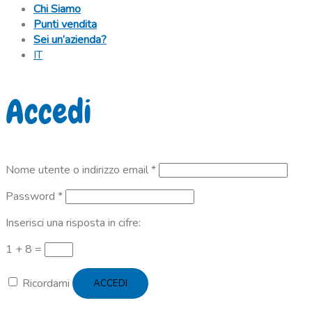
Chi Siamo
Punti vendita
Sei un’azienda?
IT
Accedi
Richiesto
Nome utente o indirizzo email
*
Richiesto
Password
*
Inserisci una risposta in cifre:
1 + 8 =
Ricordami
ACCEDI