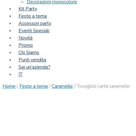
Decorazioni monocolore
Kit Party
Feste a tema
Accessori party
Eventi Speciali
Novità
Promo
Chi Siamo
Punti vendita
Sei un’azienda?
IT
Home
/
Feste a tema
/
Caramelle
/
Tovaglioli carta caramelle