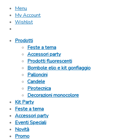
Menu
My Account
Wishlist
Prodotti
Feste a tema
Accessori party
Prodotti fluorescenti
Bombole elio e kit gonfiaggio
Palloncini
Candele
Pirotecnica
Decorazioni monocolore
Kit Party
Feste a tema
Accessori party
Eventi Speciali
Novità
Promo