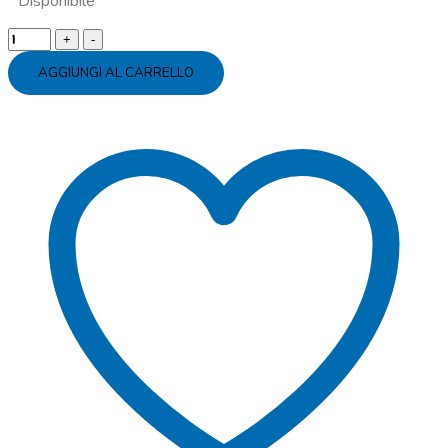
Disponibile
Tovaglioli
carta
AGGIUNGI AL CARRELLO
caramelle
quantity