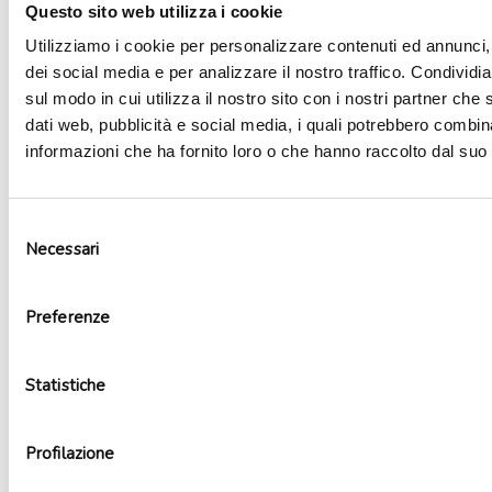
Questo sito web utilizza i cookie
Utilizziamo i cookie per personalizzare contenuti ed annunci, 
dei social media e per analizzare il nostro traffico. Condividi
sul modo in cui utilizza il nostro sito con i nostri partner che 
dati web, pubblicità e social media, i quali potrebbero combin
informazioni che ha fornito loro o che hanno raccolto dal suo u
Selezione
Necessari
del
consenso
Preferenze
Palloncino lattice Gigantosaurus
4,50
€
Aggiungi al carrello
Statistiche
Profilazione