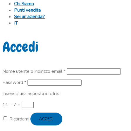
Chi Siamo
Punti vendita
Sei un’azienda?
IT
Accedi
Richiesto
Nome utente o indirizzo email
*
Richiesto
Password
*
Inserisci una risposta in cifre:
14 − 7 =
Ricordami
ACCEDI