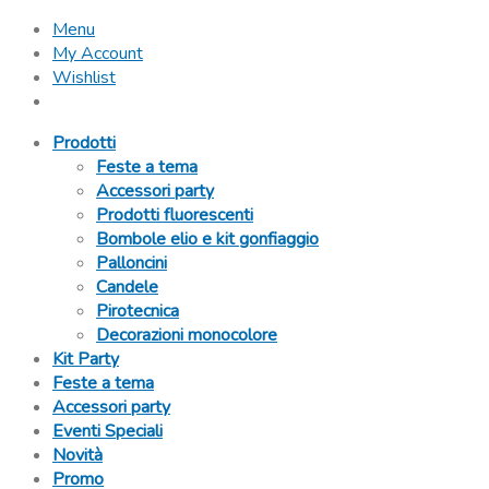
Menu
My Account
Wishlist
Prodotti
Feste a tema
Accessori party
Prodotti fluorescenti
Bombole elio e kit gonfiaggio
Palloncini
Candele
Pirotecnica
Decorazioni monocolore
Kit Party
Feste a tema
Accessori party
Eventi Speciali
Novità
Promo