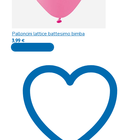
Palloncini lattice battesimo bimba
3,99
€
Aggiungi al carrello