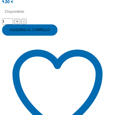
4,20
€
Disponibile
Palloncini
lattice
AGGIUNGI AL CARRELLO
cuore
bianco
quantity