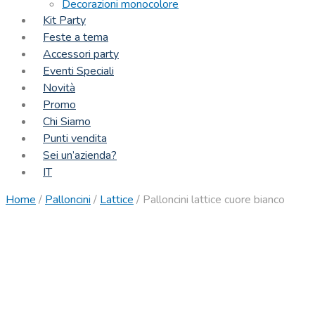
Decorazioni monocolore
Kit Party
Feste a tema
Accessori party
Eventi Speciali
Novità
Promo
Chi Siamo
Punti vendita
Sei un’azienda?
IT
Home
/
Palloncini
/
Lattice
/
Palloncini lattice cuore bianco