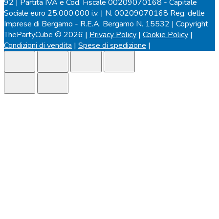
92 | Partita IVA e Cod. Fiscale 00209070168 - Capitale
Sociale euro 25.000.000 i.v. | N. 00209070168 Reg. delle
Imprese di Bergamo - R.E.A. Bergamo N. 15532 | Copyright
ThePartyCube © 2026 |
Privacy Policy
|
Cookie Policy
|
Condizioni di vendita
|
Spese di spedizione
|